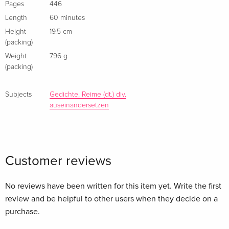
Werken vor. Zu hören sind Jaap Blonk, Brenda Hutchinson,
Pages
446
Fatima Miranda, Phil Minton, David Moss und 12 weitere
Length
60 minutes
Künstler.
Height
19.5 cm
(packing)
Weight
796 g
(packing)
Subjects
Gedichte, Reime (dt.) div.
auseinandersetzen
Customer reviews
No reviews have been written for this item yet. Write the first
review and be helpful to other users when they decide on a
purchase.