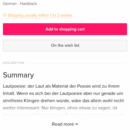
·
German
Hardback
Shipping usually within 1 to 2 weeks
Add to shopping cart
On the wish list
DESCRIPTION
Summary
Lautpoesie: der Laut als Material der Poesie wird zu ihrem
Inhalt. Wenn es sich bei der Lautpoesie aber nur gerade um
sinnfreies Klingen drehen würde, wäre das allein wohl nicht
weiter interessant. Nur klingen, ohne etwas zu sagen, ist
denn auch nicht Sache dieses Buches, und das Versammeln
der schönsten und interessantesten Lautgedichte von
Read more
Velimir Chlebnikow, Hugo Ball und Kurt Schwitters bis zu