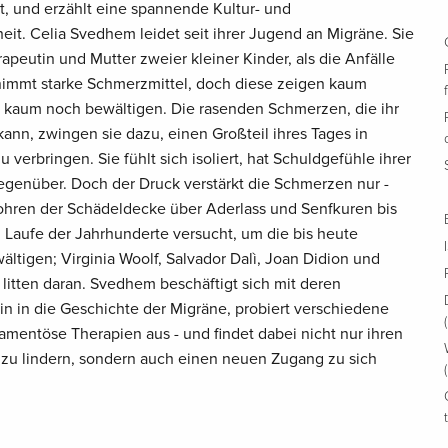
st, und erzählt eine spannende Kultur- und
it. Celia Svedhem leidet seit ihrer Jugend an Migräne. Sie
apeutin und Mutter zweier kleiner Kinder, als die Anfälle
nimmt starke Schmerzmittel, doch diese zeigen kaum
ie kaum noch bewältigen. Die rasenden Schmerzen, die ihr
ann, zwingen sie dazu, einen Großteil ihres Tages in
erbringen. Sie fühlt sich isoliert, hat Schuldgefühle ihrer
gegenüber. Doch der Druck verstärkt die Schmerzen nur -
ohren der Schädeldecke über Aderlass und Senfkuren bis
m Laufe der Jahrhunderte versucht, um die bis heute
ltigen; Virginia Woolf, Salvador Dalì, Joan Didion und
litten daran. Svedhem beschäftigt sich mit deren
in in die Geschichte der Migräne, probiert verschiedene
entöse Therapien aus - und findet dabei nicht nur ihren
zu lindern, sondern auch einen neuen Zugang zu sich