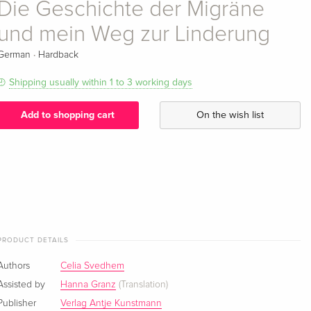
Die Geschichte der Migräne
und mein Weg zur Linderung
·
German
Hardback
Shipping usually within 1 to 3 working days
Add to shopping cart
On the wish list
PRODUCT DETAILS
Authors
Celia Svedhem
Assisted by
Hanna Granz
(Translation)
Publisher
Verlag Antje Kunstmann