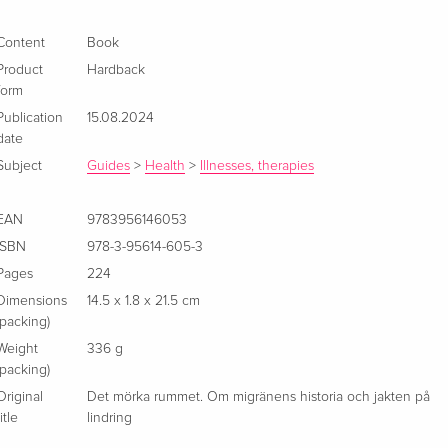
Content
Book
Product
Hardback
form
Publication
15.08.2024
date
Subject
Guides
>
Health
>
Illnesses, therapies
EAN
9783956146053
ISBN
978-3-95614-605-3
Pages
224
Dimensions
14.5 x 1.8 x 21.5 cm
(packing)
Weight
336 g
(packing)
Original
Det mörka rummet. Om migränens historia och jakten på
title
lindring