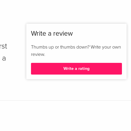
Write a review
rst
Thumbs up or thumbs down? Write your own
review.
 a
Write a rating