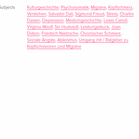
Subjects
Kulturgeschichte
,
Psychosomatik
,
Migräne
,
Kopfschmerz
,
Verstehen
,
Salvador Dalí
,
Sigmund Freud
,
Stress
,
Charles
Darwin
,
Depression
,
Medizingeschichte
,
Lewis Carroll
,
Virginia Woolf
,
Siri Hustvedt
,
Leistungsdruck
,
Joan
Didion
,
Friedrich Nietzsche
,
Chronischer Schmerz
,
Soziale Ängste
,
Ableismus
,
Umgang mit / Ratgeber zu
Kopfschmerzen und Migräne