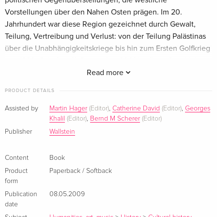
politischen Gegenüberstellungen, die westliche
Vorstellungen über den Nahen Osten prägen. Im 20.
Jahrhundert war diese Region gezeichnet durch Gewalt,
Teilung, Vertreibung und Verlust: von der Teilung Palästinas
über die Unabhängigkeitskriege bis hin zum Ersten Golfkrieg
von 1990. Seit dem 11. September 2001 ist diese Geschichte
der Gewalt zur alles beherrschenden Wahrnehmungsfolie
Read more
geworden. Zur Gegenüberstellung von Ost und West
PRODUCT DETAILS
kommen heute weitere vereinfachende Gegensatzpaare wie
'säkular' und 'religiös', 'moderat' und 'extremistisch',
Assisted by
Martin Hager
(Editor)
,
Catherine David
(Editor)
,
Georges
Khalil
(Editor)
,
Bernd M Scherer
(Editor)
'Demokratie' und 'Tyrannei'. Ausgangspunkt dieses Bandes
ist die Überzeugung, dass Lösungen nur dann entwickelt
Publisher
Wallstein
werden können, wenn die durch 'Division' konstruierten
Grenzen neu reflektiert werden.Der Band wird ergänzt durch
Content
Book
eine DVD mit Live-Mitschnitten von Interviews, die Catherine
Product
Paperback / Softback
David mit Künstlern der Region führte. Mit Beiträgen u.a.
form
von: As`ad Abu Khalil, Sinan Antoon, Sami Zubaida, Ussama
Publication
08.05.2009
Makdissi, Pierre Abi-Saab und Meron Benvenisti.
date