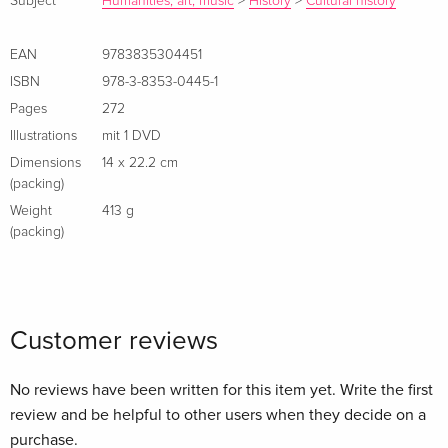
Subject
Humanities, art, music
>
History
>
Cultural history
EAN
9783835304451
ISBN
978-3-8353-0445-1
Pages
272
Illustrations
mit 1 DVD
Dimensions
14 x 22.2 cm
(packing)
Weight
413 g
(packing)
Customer reviews
No reviews have been written for this item yet. Write the first
review and be helpful to other users when they decide on a
purchase.