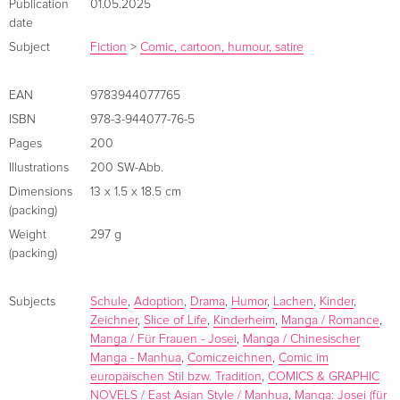
Publication
01.05.2025
date
Subject
Fiction
>
Comic, cartoon, humour, satire
EAN
9783944077765
ISBN
978-3-944077-76-5
Pages
200
Illustrations
200 SW-Abb.
Dimensions
13 x 1.5 x 18.5 cm
(packing)
Weight
297 g
(packing)
Subjects
Schule
,
Adoption
,
Drama
,
Humor
,
Lachen
,
Kinder
,
Zeichner
,
Slice of Life
,
Kinderheim
,
Manga / Romance
,
Manga / Für Frauen - Josei
,
Manga / Chinesischer
Manga - Manhua
,
Comiczeichnen
,
Comic im
europäischen Stil bzw. Tradition
,
COMICS & GRAPHIC
NOVELS / East Asian Style / Manhua
,
Manga: Josei (für