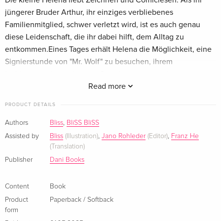
Die kleine Helena liebt Zeichnen und Comiclesen. Als ihr
jüngerer Bruder Arthur, ihr einziges verbliebenes
Familienmitglied, schwer verletzt wird, ist es auch genau
diese Leidenschaft, die ihr dabei hilft, dem Alltag zu
entkommen.Eines Tages erhält Helena die Möglichkeit, eine
Signierstunde von "Mr. Wolf" zu besuchen, ihrem
Lieblingszeichner, der sein Gesicht permanent hinter einer
Wolfsmaske versteckt ... Und wie sich zeigt, hat auch er mit
Read more
sich zu kämpfen, befindet er sich doch an einem kreativen
PRODUCT DETAILS
Tiefpunkt und schafft es nicht, das Ende seines aktuellen
Werks zu Papier zu bringen.Nach einigem Hin und Her
Authors
Bliss
,
BliSS BliSS
beschließt Mr. Wolf, Helena mit Rat und Tat zur Seite zu
Assisted by
Bliss
(Illustration)
,
Jano Rohleder
(Editor)
,
Franz He
stehen. Ob hinter der harten Schale des mysteriösen, oft
(Translation)
ruppig wirkenden Autors wohl doch ein weicher Kern steckt?
Publisher
Dani Books
Band 1 der zweibändigen Miniserie, die mit dem
taiwanischen Golden Comic Award 2023 ausgezeichnet
Content
Book
wurde.
Product
Paperback / Softback
form