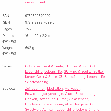
- Berührende Geschichten
development
- Jeden Monat ein neues wichtiges
Lebensthema
Mit diesem Tagebuch ist Biyon immer an deiner Seite!
EAN
9783833870392
ISBN
978-3-8338-7039-2
Pages
256
Dimensions
16.4 x 22 x 2.2 cm
About the author
(packing)
Weight
602 g
(packing)
Series
GU Körper, Geist & Seele
,
GU mind & soul
,
GU
Lebenshilfe
,
Lebenshilfe
,
GU Mind & Soul Einzeltitel
,
Körper, Geist & Seele
,
GU Selbstfindung
,
Lebenshilfe
Selbstcoaching
Subjects
Zufriedenheit
,
Meditation
,
Motivation
,
Entwicklungspsychologie
,
Glück
,
Entspannung
,
Denken
,
Beziehung
,
Humor
,
Gelassenheit
,
Durchsetzungsvermögen
,
Alltag
,
Ratgeber
,
Gu
,
Biyon Kattilathu, Kind indischer Einwanderer, im Ruhrpott
Selbstwert
,
Achtsam
,
Lebenshilfe
,
Lebensführung
,