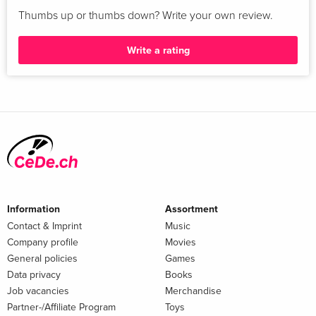
- Berührende Geschichten
Thumbs up or thumbs down? Write your own review.
Write a rating
- Jeden Monat ein neues wichtiges
Lebensthema
Mit diesem Tagebuch ist Biyon immer an deiner Seite!
Information
Assortment
Contact & Imprint
Music
Company profile
Movies
General policies
Games
Data privacy
Books
Job vacancies
Merchandise
Partner-/Affiliate Program
Toys