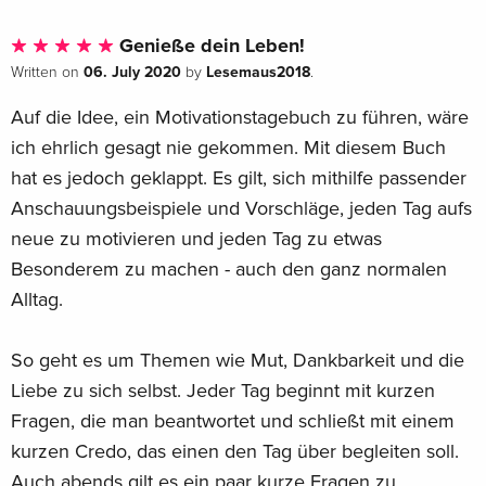
Mach dieses Tagebuch zu deinem besten Freund. Und
erlebe, dass jeder Tag besonders ist. Biyon begleitet dich mit
Genieße dein Leben!
seiner wunderbaren Mischung aus Leichtigkeit und Tiefgang
06. July 2020
Lesemaus2018
Written on
by
.
durch die Tage und Wochen und zeigt, wie viel Spaß der
Auf die Idee, ein Motivationstagebuch zu führen, wäre
Alltag bereithält.
ich ehrlich gesagt nie gekommen. Mit diesem Buch
hat es jedoch geklappt. Es gilt, sich mithilfe passender
Nur zwei Minuten!
Beantworte morgens und abends motivierende
Anschauungsbeispiele und Vorschläge, jeden Tag aufs
Fragen. Mach kleine überraschende Challenges. Lass dir von
neue zu motivieren und jeden Tag zu etwas
Biyon aufmunternde Geschichten erzählen. Und
Besonderem zu machen - auch den ganz normalen
widme jeden Monat einem wichtigen Lebensthema, zum
Alltag.
Beispiel Dankbarkeit oder Selbstliebe.
So geht es um Themen wie Mut, Dankbarkeit und die
Jede Menge positive Energie
Liebe zu sich selbst. Jeder Tag beginnt mit kurzen
: Schluss mit negativen Gedanken und hinderlichen
Fragen, die man beantwortet und schließt mit einem
Gewohnheiten!
kurzen Credo, das einen den Tag über begleiten soll.
Auch abends gilt es ein paar kurze Fragen zu