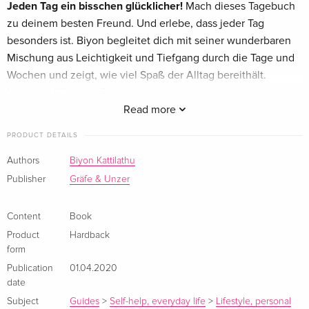
Jeden Tag ein bisschen glücklicher!
Mach dieses Tagebuch
zu deinem besten Freund. Und erlebe, dass jeder Tag
besonders ist. Biyon begleitet dich mit seiner wunderbaren
Mischung aus Leichtigkeit und Tiefgang durch die Tage und
Wochen und zeigt, wie viel Spaß der Alltag bereithält.
Nur zwei Minuten!
Beantworte morgens und abends
motivierende Fragen. Mach kleine überraschende
Read more
Challenges. Lass dir von Biyon aufmunternde Geschichten
PRODUCT DETAILS
erzählen. Und widme jeden Monat einem wichtigen
Lebensthema, zum Beispiel Dankbarkeit oder Selbstliebe.
Authors
Biyon Kattilathu
Jede Menge positive Energie
: Schluss mit negativen
Publisher
Gräfe & Unzer
Gedanken und hinderlichen Gewohnheiten!
Mit diesem Tagebuch ist Biyon immer voller Motivation und
Content
Book
guter Laune an deiner Seite.
Product
Hardback
Dein Gewinn auf einen Blick:
form
-
Nur 2x2 Minuten täglich
für mehr Spaß im Leben!
Publication
01.04.2020
-
Motivierende Fragen
date
- Überraschende Challenges
Subject
Guides
>
Self-help, everyday life
>
Lifestyle, personal