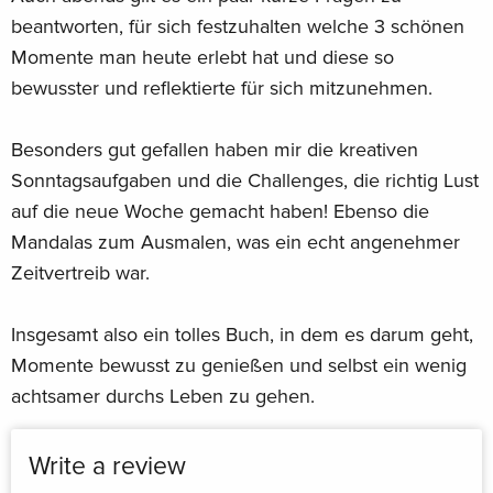
Mit diesem Tagebuch ist Biyon immer voller Motivation und
beantworten, für sich festzuhalten welche 3 schönen
guter Laune an deiner Seite.
Momente man heute erlebt hat und diese so
bewusster und reflektierte für sich mitzunehmen.
Dein Gewinn auf einen Blick:
Besonders gut gefallen haben mir die kreativen
-
Sonntagsaufgaben und die Challenges, die richtig Lust
Nur 2x2 Minuten täglich
auf die neue Woche gemacht haben! Ebenso die
für mehr Spaß im Leben!
Mandalas zum Ausmalen, was ein echt angenehmer
Zeitvertreib war.
-
Insgesamt also ein tolles Buch, in dem es darum geht,
Motivierende Fragen
Momente bewusst zu genießen und selbst ein wenig
achtsamer durchs Leben zu gehen.
- Überraschende Challenges
Write a review