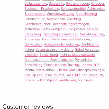
aufgewachsen, war jüngster Schwarzgurt und deutscher
Selbstcoaching
,
Selbsthilfe
,
Selbstvertrauen
,
Ratgeber,
Meister im Taekwondo und Teil der Nationalmannschaft. Er ist
Sachbuch: Psychologie
,
Selbstwertgefühl
,
Achtsamkeit
,
Buddhistische
,
Stressbewältigung
,
Mentaltraining
,
Diplom-Wirtschaftsingenieur und promovierte in
Lebensfreude
,
Stressabbau
,
Coaching
,
Motivationspsychologie. "Verlasse die Welt ein wenig
Geschenkbücher
,
Durchsetzungsvermögen,
schöner, als du sie vorgefunden hast.“ Dieser Satz seiner aus
Motivation, Selbstwertgefühl und positive geistige
Indien stammenden Eltern prägte Biyons Kindheit.
Einstellung
,
Psychologie: Emotionen
,
Selbst-Coaching
,
Deutschlandweite Bekanntheit erlangte Biyon durch seine
Körper und Geist: Gedanken und Methoden
,
Dankbarkeit
,
Achtsamkeitsmeditation
,
Der Rikscha-
motivierenden Videos auf Facebook und Instagram, die
Fahrer
,
Bewusstseinsentwicklung
,
Selbst-Vertrauen
,
bereits viele Millionen Mal aufgerufen wurden. Biyon ist
glücklich
,
Bewältigung
,
mehr selbstbewusstsein
,
davon überzeugt, dass jeder Mensch dazu fähig ist, sein
Antiquitäten und Sammelobjekte
,
Persönliche
Potenzial zu entfalten, unabhängig von Alter, Herkunft,
Entwicklung
,
Persönlichkeits-Training
,
Lebens-Hilfe
,
sozialem Status und persönlicher Vergangenheit.
mental
,
stress-abbau
,
Rikscha
,
Motivationspsychologie
,
Rise Up and Shine Journal
,
Das 6 Minuten Tagebuch
,
positiv
,
Selbstmitgefühl
,
entdecken
,
optimieren
Summary
Dieses Tagebuch verändert dein Leben ...
Customer reviews
Jeden Tag ein bisschen glücklicher!