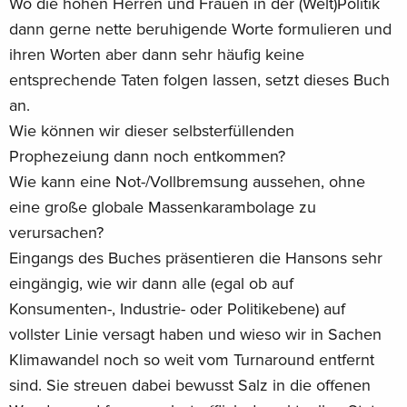
Wo die hohen Herren und Frauen in der (Welt)Politik
Emissionspreisschild als einheitliches CO2-Label versehen,
dann gerne nette beruhigende Worte formulieren und
sodass unser Konsum einen realistischen und transparenten
ihren Worten aber dann sehr häufig keine
Klimapreis erhält. Gemeinsam mit handelbaren persönlichen
entsprechende Taten folgen lassen, setzt dieses Buch
Emissionsbudgets als ökologischem Grundeinkommen für
alle bewirkt der ECO den notwendigen Transformationsdruck
an.
auf die Industrie und deren Herstellungsprozesse. Durch das
Wie können wir dieser selbsterfüllenden
sich verändernde Kaufverhalten der Verbraucher werden
Prophezeiung dann noch entkommen?
vermehrt klimafreundliche Alternativen für unseren Konsum
Wie kann eine Not-/Vollbremsung aussehen, ohne
entstehen. Auf diesem Weg können wir innerhalb der
eine große globale Massenkarambolage zu
verbleibenden Zeit sowohl der Klimakrise als auch dem
verursachen?
Problem der sozialen Ungleichheit umfassend und
Eingangs des Buches präsentieren die Hansons sehr
transnational entgegenwirken. Dieser innovative Ansatz
eingängig, wie wir dann alle (egal ob auf
bewirkt, dass jeder von uns zu einem entscheidenden Teil
der Lösung wird - und das Erreichen des Klimaziels somit in
Konsumenten-, Industrie- oder Politikebene) auf
greifbare Nähe rückt.
vollster Linie versagt haben und wieso wir in Sachen
Klimawandel noch so weit vom Turnaround entfernt
»Dieses Modell definiert die erforderlichen ökologischen
sind. Sie streuen dabei bewusst Salz in die offenen
Leitplanken, innerhalb derer jeder Bürger autonom über