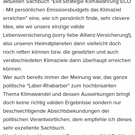
die NGO SaveClimate.Earth, eine Organisation für
aktuellen Sachbuch "Exit-Strategie Klimawährung ECO
nachhaltige Ökonomie, und entwickelten das »Alternative
- Mit persönlichen Emissionsbudgets das Klimaziel
Klimakonzept«.
erreichen" eine, wie ich persönlich finde, sehr clevere
Idee, wie wir unsere einzige valide
Summary
Lebensversicherung (sorry liebe Allianz-Versicherung!),
Der Klimawandel zählt zu den größten Herausforderungen,
also unseren Heimatplaneten dann vielleicht doch
die wir derzeit als Gesellschaft zu bewältigen haben. Aber
noch retten können bzw. die gesetzten und auch
die bisherigen Maßnahmen der Politik zum Klimaschutz
verabschiedeten Klimaziele dann überhaupt erreichen
reichen nicht aus. Die Emissionen steigen von Jahr zu Jahr
können.
und waren noch nie so hoch wie heute. Deshalb braucht es
Wer auch bereits immer der Meinung war, das ganze
ein zuverlässiges und gerechtes Klimakonzept, um der
politische "Laber-Rhabarber" zum hochbrisanten
Erderwärmung und den Grenzen unseres Planeten
angemessen – in derselben Größenordnung wie dem
Thema Klimawandel und dessen Auswirkungen bringt
Problem selbst – zu begegnen.
doch keine richtig validen Ergebnisse sondern nur
beschwichtigende Absichtsbekundungen der
Die NGO SaveClimate.Earth zeigt: Die Einführung einer
politischen Verantwortlichen, dem empfehle ich dieses
neuen Klimawährung ECO (Earth Carbon Obligation) würde
sehr exzellente Sachbuch.
alle Produkte und Dienstleistungen mit einem separaten