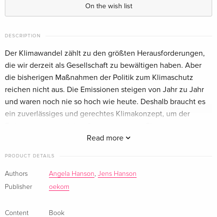
On the wish list
DESCRIPTION
Der Klimawandel zählt zu den größten Herausforderungen,
die wir derzeit als Gesellschaft zu bewältigen haben. Aber
die bisherigen Maßnahmen der Politik zum Klimaschutz
reichen nicht aus. Die Emissionen steigen von Jahr zu Jahr
und waren noch nie so hoch wie heute. Deshalb braucht es
ein zuverlässiges und gerechtes Klimakonzept, um der
Erderwärmung und den Grenzen unseres Planeten
angemessen - in derselben Größenordnung wie dem
Read more
Problem selbst - zu begegnen.Die NGO SaveClimate.Earth
PRODUCT DETAILS
zeigt: Die Einführung einer neuen Klimawährung ECO (Earth
Carbon Obligation) würde alle Produkte und
Authors
Angela Hanson
,
Jens Hanson
Dienstleistungen mit einem separaten Emissionspreisschild
Publisher
oekom
als einheitliches CO2-Label versehen, sodass unser Konsum
einen realistischen und transparenten Klimapreis erhält.
Content
Book