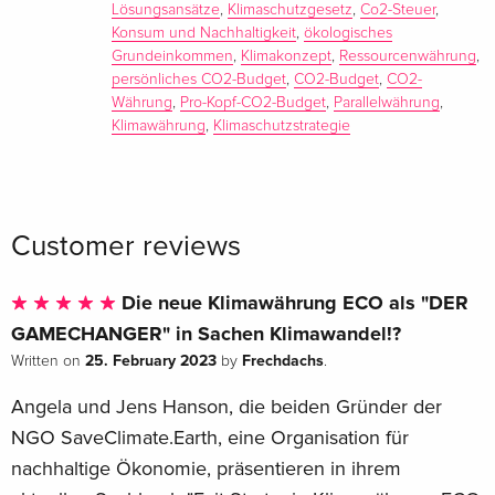
Lösungsansätze
,
Klimaschutzgesetz
,
Co2-Steuer
,
des Club of Rome und des World Future Council
Konsum und Nachhaltigkeit
,
ökologisches
Grundeinkommen
,
Klimakonzept
,
Ressourcenwährung
,
About the author
persönliches CO2-Budget
,
CO2-Budget
,
CO2-
Währung
,
Pro-Kopf-CO2-Budget
,
Parallelwährung
,
Bevor sich Angela Hanson in Vollzeit ehrenamtlich dem
Klimawährung
,
Klimaschutzstrategie
Klimaschutz verschrieb, war sie als Produktmanagerin tätig.
Im Jahr 2020 entwickelte sie gemeinsam mit ihrem Mann
Jens Hanson das »Alternative Klimakonzept« und gründete
mit ihm die NGO SaveClimate.Earth, eine Organisation für
Customer reviews
nachhaltige Ökonomie. Seit 2021 ist Angela Hanson von der
Europäischen Union als EU-Klimapakt-Botschafterin
Die neue Klimawährung ECO als "DER
zertifiziert.Jens Hanson ist seit 20 Jahren als
Systemingenieur bei der Deutschen Flugsicherung
GAMECHANGER" in Sachen Klimawandel!?
beschäftigt. Er interessiert sich für kausale Zusammenhänge
25. February 2023
Frechdachs
Written on
by
.
und sozialkritische Themen. Er hinterfragt Konventionen und
Angela und Jens Hanson, die beiden Gründer der
überlegt sich abstrakte Lösungsansätze, um lange
NGO SaveClimate.Earth, eine Organisation für
eingefahrene Systeme gerechter und effizienter zu
nachhaltige Ökonomie, präsentieren in ihrem
gestalten. 2020 gründeten er und seine Frau Angela Hanson