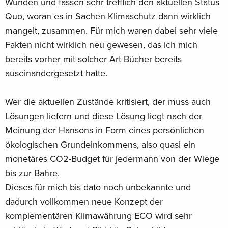
Wunden und fassen sehr trefflich den aktuellen Status
seinen Konsum entscheiden kann. Es ist ein Instrument der
Quo, woran es in Sachen Klimaschutz dann wirklich
Freiheit innerhalb klar gesteckter Grenzen für alle.«
mangelt, zusammen. Für mich waren dabei sehr viele
Prof. Dr. Ernst Ulrich v. Weizsäcker
Fakten nicht wirklich neu gewesen, das ich mich
Umweltwissenschaftler, Politiker, Ehrenpräsident des Club of
Rome und des World Future Council
bereits vorher mit solcher Art Bücher bereits
auseinandergesetzt hatte.
Additional text
Wer die aktuellen Zustände kritisiert, der muss auch
»In einer Zeit, in der Gegenwärtiges sich auflöst und nicht
mehr ins Morgen trägt, brauchen wir Bücher wie EXIT-
Lösungen liefern und diese Lösung liegt nach der
Strategie Klimawährung ECO.« Markus Henning (AG
Meinung der Hansons in Form eines persönlichen
Freiwirtschaft)
ökologischen Grundeinkommens, also quasi ein
monetäres CO2-Budget für jedermann von der Wiege
Report
bis zur Bahre.
»In einer Zeit, in der Gegenwärtiges sich auflöst und nicht
Dieses für mich bis dato noch unbekannte und
mehr ins Morgen trägt, brauchen wir Bücher wie EXIT-
dadurch vollkommen neue Konzept der
Strategie Klimawährung ECO.« Markus Henning (AG
komplementären Klimawährung ECO wird sehr
Freiwirtschaft)