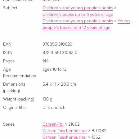
Anglistik, Amerikanistik und Medienwissenschaften in
Subject
Children's and young people's books
>
Marburg. Tätig als Übersetzer, schreibt Drehbücher und
Children's books up to 11 years of age
Children's and young people's books
>
Young
rezensiert Jugendliteratur für die FAZ und DIE ZEIT.
people's books from 12 years of age
Zahlreiche Veröffentlichungen von Kinder- und
Jugendbüchern mit nationaler und internationaler
EAN
9783551310620
Auszeichnung. 2009 erhielt Andreas Steinhöfel den 'Erich
Kästner Preis für Literatur', 2013 den 'Deutschen
ISBN
978-3-551-31062-0
Jugendliteraturpreis'.
Pages
144
Age
ages 10 to 12
Summary
Recommendation
Dimensions
5.4 x 1.1 x 20.9 cm
Zwei herrlich sympathische Chaoten jetzt auch auf
(packing)
Englisch!
Weight (packing)
138 g
Original title
Dirk und ich
Wo die Brüder Andreas und Dirk auftauchen, ist bald nichts
Series
Carlsen-Tb.
>
31062
mehr, wie es war: Ob als Nikoläuse im Altenheim, als
Carlsen Taschenbücher
>
Bd.1062
Spaghettimonster im eigenen Kinderzimmer oder als
Carlsen Taschenbücher
>
1062