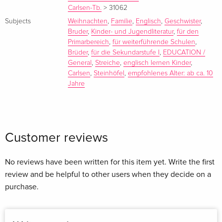
Hobbydetektive im Keller des Nachbarn – das Chaos ist
Carlsen-Tb.
>
31062
vorprogrammiert. Und als Andreas und Dirk eines Tages auch
Subjects
Weihnachten
,
Familie
,
Englisch
,
Geschwister
,
noch einen kleinen Bruder namens Björn bekommen,
Bruder
,
Kinder- und Jugendliteratur
,
für den
müssen sie natürlich sofort testen, was der alles kann. Wenn
Primarbereich
,
für weiterführende Schulen
,
Brüder
,
für die Sekundarstufe I
,
EDUCATION /
das mal gutgeht!
General
,
Streiche
,
englisch lernen Kinder
,
Carlsen
,
Steinhöfel
,
empfohlenes Alter: ab ca. 10
Jahre
Text mit Vokabelhilfen – für Kinder ab 10 Jahren mit Englisch-
Grundkenntnissen
Customer reviews
No reviews have been written for this item yet. Write the first
review and be helpful to other users when they decide on a
purchase.