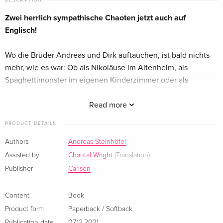
DESCRIPTION
Zwei herrlich sympathische Chaoten jetzt auch auf
Englisch!
Wo die Brüder Andreas und Dirk auftauchen, ist bald nichts
mehr, wie es war: Ob als Nikoläuse im Altenheim, als
Spaghettimonster im eigenen Kinderzimmer oder als
Hobbydetektive im Keller des Nachbarn - das Chaos ist
vorprogrammiert. Und als Andreas und Dirk eines Tages auch
Read more
noch einen kleinen Bruder namens Björn bekommen,
PRODUCT DETAILS
müssen sie natürlich sofort testen, was der alles kann. Wenn
das mal gutgeht!
Authors
Andreas Steinhöfel
Assisted by
Chantal Wright
(Translation)
Text mit Vokabelhilfen - für Kinder ab 10 Jahren mit Englisch-
Publisher
Carlsen
Grundkenntnissen
Content
Book
About the author
Product form
Paperback / Softback
Andreas Steinhöfel, geb. 1962 in Battenberg, Studium der
Publication date
07.12.2021