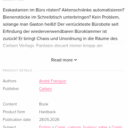
Esskastanien im Büro rösten? Aktenschränke automatisieren?
Bienenstöcke im Schreibtisch unterbringen? Kein Problem,
solange man Gaston heißt! Der verrückteste Bürobote seit
Erfindung der wiederverwendbaren Büroklammer ist
zurück! Er bringt Chaos und Unordnung in die Räume des
Carlsen Verlags. Fantasio steuert immer knapp am
Nervenzusammenbruch entlang und muss jeden Tag
verhindern, dass die Verlagsbüros von Gaston geflutet,
Read more
gesprengt oder niedergebrannt werden. Ein echter
PRODUCT DETAILS
Höllenjob!
Authors
André Franquin
Gaston ist zurück
Publisher
Carlsen
Der berühmte französische Comiczeichner Andre Franquin
Content
Book
hat neben Spirou und Fantasio und dem Marsupilami mit
Product form
Hardback
Gaston eine dritte berühmte Serie geschaffen, die absolut
Publication date
28.05.2026
zeitlos ist. In dieser neuen Ausgabe erscheinen alle Comics
Subject
Fiction
>
Comic, cartoon, humour, satire
>
Comic