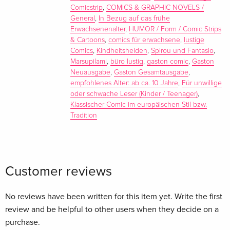
Comicstrip
,
COMICS & GRAPHIC NOVELS /
Comic-Zeichner Europas. Franquin wurde 1924 in Brüssel
General
,
In Bezug auf das frühe
geboren. Nachdem er zuvor die Académie St.-Luc besucht
Erwachsenenalter
,
HUMOR / Form / Comic Strips
hatte, begann er im Alter von 23 Jahren die Titelseite für das
& Cartoons
,
comics für erwachsene
,
lustige
belgische Magazin "Spirou" zu zeichnen. "Spirou und
Comics
,
Kindheitshelden
,
Spirou und Fantasio
,
Marsupilami
,
büro lustig
,
gaston comic
,
Gaston
Fantasio" war 1938 von Rob-Vel erdacht und seit 1944 von
Neuausgabe
,
Gaston Gesamtausgabe
,
Jijé betreut worden, doch erst Franquin, der als dritter
empfohlenes Alter: ab ca. 10 Jahre
,
Für unwillige
Zeichner der Serie 1946 mit der Kurzgeschichte "Der Panzer"
oder schwache Leser (Kinder / Teenager)
,
seinen Einstand gab, verlieh ihr einen eigenen Charakter.
Klassischer Comic im europäischen Stil bzw.
Dies lag vor allem daran, dass Franquin um seine beiden
Tradition
schon existierenden Hauptfiguren herum ein kleines
Universum an bemerkenswerten Nebenfiguren aufbaute. Die
wichtigste Neuschöpfung Franquins war sicherlich das
Marsupilami, das am 31. Januar 1952 erstmals in Erscheinung
Customer reviews
trat, bald darauf gefolgt von dem fiktiven Büroboten Gaston,
der im Februar 1957 seinen ersten Auftritt in "Spirou" hatte.
No reviews have been written for this item yet. Write the first
Von 1955 bis 1959 zeichnete Franquin außerdem für das
review and be helpful to other users when they decide on a
Magazin "Tintin" die Serie "Mausi und Paul". Grund für diesen
purchase.