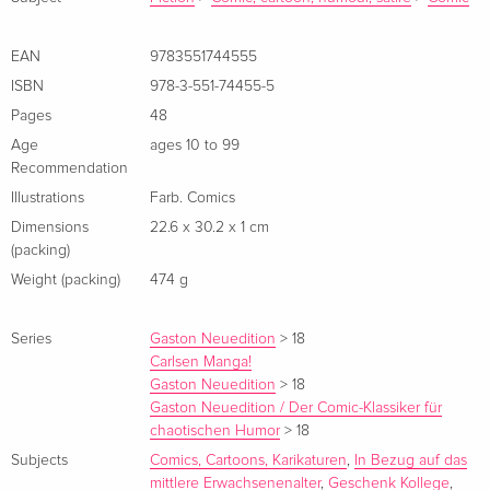
in der Reihenfolge ihrer Entstehung. Sowohl die Farben als
auch die Übersetzung wurden überarbeitet.
EAN
9783551744555
ISBN
978-3-551-74455-5
Chaos im Büro
Pages
48
Age
ages 10 to 99
An einem langweiligen Tag im Büro wünscht man sich
Recommendation
wahrscheinlich einen Kollegen wie Gaston, der Schwung in
Illustrations
Farb. Comics
die zähen Stunden bis zum Feierabend bringt. Deswegen
Dimensions
22.6 x 30.2 x 1 cm
eignet sich diese Serie sehr gut dazu, heimlich unterm
(packing)
Schreibtisch oder in der Mittagspause gelesen zu werden.
Weight (packing)
474 g
Und wer ein wirklich besonderes Geschenk für eine Kollegin
oder einen Kollegen sucht, wird hier auf jeden fall fündig.
Series
Gaston Neuedition
>
18
Carlsen Manga!
Das 360-Grad-Feedback für Gaston? Chaos in allen
Gaston Neuedition
>
18
Himmelsrichtungen!
Gaston Neuedition / Der Comic-Klassiker für
chaotischen Humor
>
18
About the author
Subjects
Comics, Cartoons, Karikaturen
,
In Bezug auf das
mittlere Erwachsenenalter
,
Geschenk Kollege
,
André Franquin ist neben Hergé der wichtigste stilprägende