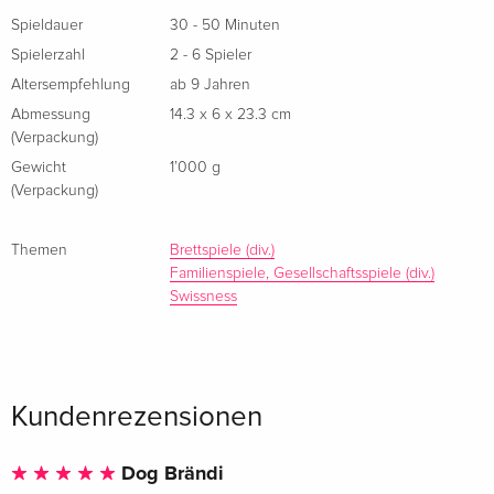
Spieldauer
30 - 50 Minuten
Der Hersteller:
Spielerzahl
2 - 6 Spieler
Altersempfehlung
ab 9 Jahren
Die Stiftung Brändi ist eine innovative, soziale Institution im
Kanton Luzern (Schweiz). Sie stellt Menschen mit
Abmessung
14.3 x 6 x 23.3 cm
(Verpackung)
Behinderung Arbeits-, Ausbildungs- und Wohnplätze zur
Gewicht
1’000 g
Verfügung.
(Verpackung)
Inhalt:
Themen
Brettspiele (div.)
1 Spielbrett (6 Holzelemente)
Familienspiele, Gesellschaftsspiele (div.)
Swissness
2 Kartenset à 55 Karten
24 Murmeln
1 Stoffbeutel für Murmeln
1 Spielanleitung
Kundenrezensionen
1 Kurzanleitung
Dog Brändi