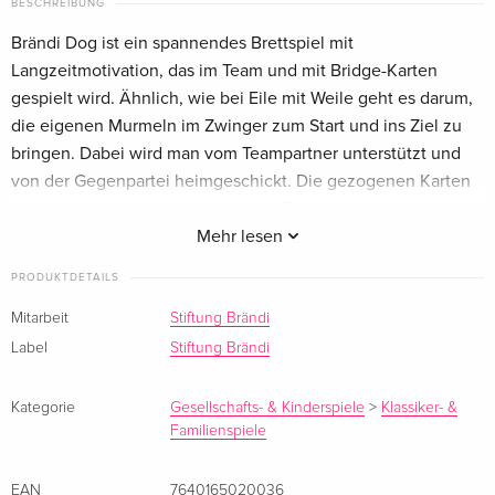
BESCHREIBUNG
Brändi Dog ist ein spannendes Brettspiel mit
Langzeitmotivation, das im Team und mit Bridge-Karten
gespielt wird. Ähnlich, wie bei Eile mit Weile geht es darum,
die eigenen Murmeln im Zwinger zum Start und ins Ziel zu
bringen. Dabei wird man vom Teampartner unterstützt und
von der Gegenpartei heimgeschickt. Die gezogenen Karten
bestimmen wie man weiterkommt. Die Kartenwerte können
auf Spielzüge oder auf die Teampartner aufgeteilt werden.
Mehr lesen
Gewinner ist das Team, welches geschickt zusammenspannt
PRODUKTDETAILS
und als erstes die Murmeln ins Ziel bringt.
Mitarbeit
Stiftung Brändi
Die sauber verarbeiteten Holzelmente lassen sich leicht
Label
Stiftung Brändi
transportieren und können einfach zu einem schönen
Spielbrett zusammengefügt werden.
Kategorie
Gesellschafts- & Kinderspiele
>
Klassiker- &
Familienspiele
Für 2 bis 6 Spieler ab 9 Jahren.
Spieldauer: 30 bis 50 Minuten
EAN
7640165020036