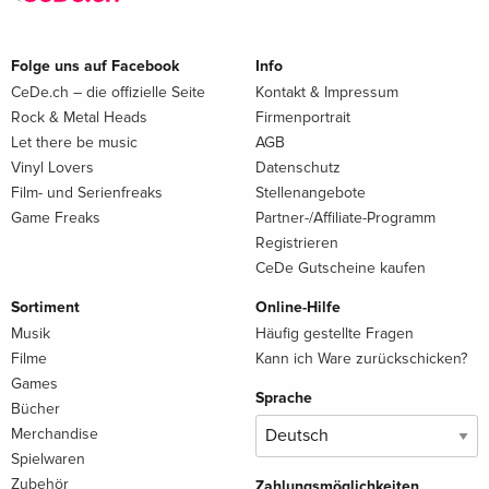
Folge uns auf Facebook
Info
CeDe.ch – die offizielle Seite
Kontakt & Impressum
Rock & Metal Heads
Firmenportrait
Let there be music
AGB
Vinyl Lovers
Datenschutz
Film- und Serienfreaks
Stellenangebote
Game Freaks
Partner-/Affiliate-Programm
Registrieren
CeDe Gutscheine kaufen
Sortiment
Online-Hilfe
Musik
Häufig gestellte Fragen
Filme
Kann ich Ware zurückschicken?
Games
Sprache
Bücher
Merchandise
Spielwaren
Zubehör
Zahlungsmöglichkeiten