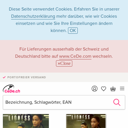
Diese Seite verwendet Cookies. Erfahren Sie in unserer
Datenschutzerklärung
mehr darüber, wie wir Cookies
einsetzen und wie Sie Ihre Einstellungen ändern
können.
OK
Laysla De Oliveira
Für Lieferungen ausserhalb der Schweiz und
Deutschland bitte auf
www.CeDe.com
wechseln.
Close
Laysla De Oliveira als Schauspieler/in
PORTOFREIER VERSAND
Alle 16 Treffer anzeigen