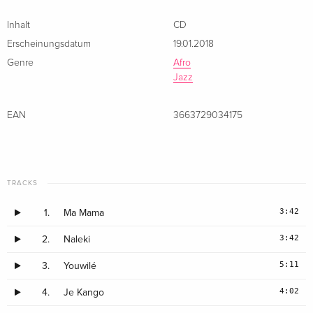
Inhalt
CD
Erscheinungsdatum
19.01.2018
Genre
Afro
Jazz
EAN
3663729034175
TRACKS
3:42
1.
Ma Mama
3:42
2.
Naleki
5:11
3.
Youwilé
4:02
4.
Je Kango