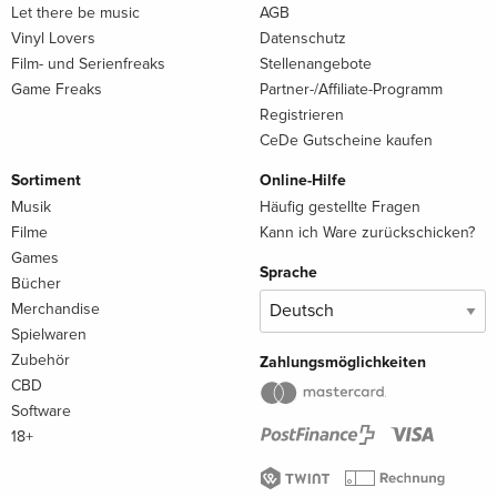
Let there be music
AGB
Vinyl Lovers
Datenschutz
Film- und Serienfreaks
Stellenangebote
Game Freaks
Partner-/Affiliate-Programm
Registrieren
CeDe Gutscheine kaufen
Sortiment
Online-Hilfe
Musik
Häufig gestellte Fragen
Filme
Kann ich Ware zurückschicken?
Games
Sprache
Bücher
Merchandise
Spielwaren
Zubehör
Zahlungsmöglichkeiten
CBD
Software
18+