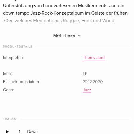
Unterstützung von handverlesenen Musikern entstand ein
down tempo Jazz-Rock-Konzeptalbum im Geiste der frühen
70er, welches Elemente aus Reggae, Funk und World
kombiniert.
Oberste Maxime ist das Bedürfnis nach Raum, nach Luft zum
Mehr lesen
Atmen, frei nach dem Motto «weniger ist mehr». Die
PRODUKTDETAILS
Mischung aus schillernden Sounds und virtuoser
Gelassenheit mit der die Geschichte "8" erzählt wird, machen
Interpreten
Thomy Jordi
das Werk zu einem ganz persönlichen Konzeptalbum in der
Tradition der grossen Wegbereiter Miles Davis, Joe Zawinul
Inhalt
LP
und Herbie Hancock.
Erscheinungsdatum
23.12.2020
Genre
Jazz
TRACKS
1.
Dawn