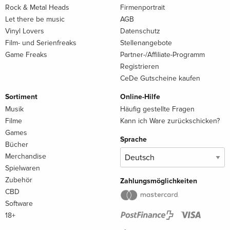
Rock & Metal Heads
Firmenportrait
Let there be music
AGB
Vinyl Lovers
Datenschutz
Film- und Serienfreaks
Stellenangebote
Game Freaks
Partner-/Affiliate-Programm
Registrieren
CeDe Gutscheine kaufen
Sortiment
Online-Hilfe
Musik
Häufig gestellte Fragen
Filme
Kann ich Ware zurückschicken?
Games
Sprache
Bücher
Merchandise
Spielwaren
Zubehör
Zahlungsmöglichkeiten
CBD
Software
18+