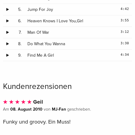
4:42
5.
Jump For Joy
3:55
6.
Heaven Knows I Love You,Girl
3:12
7.
Man Of War
3:30
8.
Do What You Wanna
4:34
9.
Find Me A Girl
Kundenrezensionen
Geil
08. August 2010
MJ-Fan
Am
von
geschrieben.
Funky und groovy. Ein Muss!