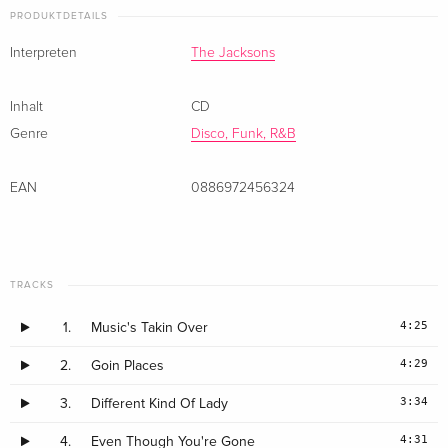
PRODUKTDETAILS
Interpreten
The Jacksons
Inhalt
CD
Genre
Disco, Funk, R&B
EAN
0886972456324
TRACKS
4:25
1.
Music's Takin Over
4:29
2.
Goin Places
3:34
3.
Different Kind Of Lady
4:31
4.
Even Though You're Gone