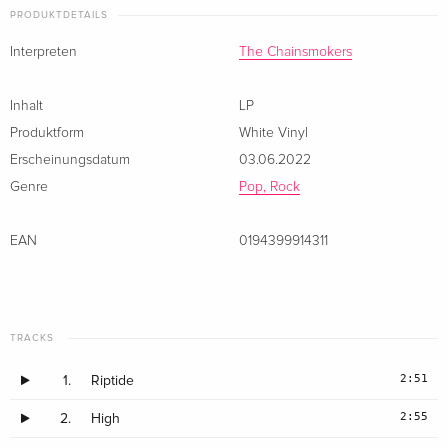
PRODUKTDETAILS
Interpreten
The Chainsmokers
Inhalt
LP
Produktform
White Vinyl
Erscheinungsdatum
03.06.2022
Genre
Pop, Rock
EAN
0194399914311
TRACKS
2:51
1.
Riptide
2:55
2.
High