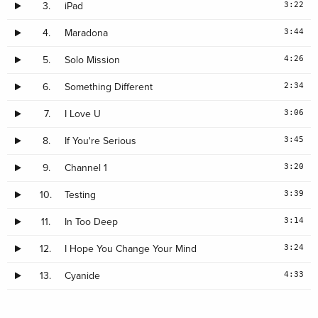
3:22
3.
iPad
3:44
4.
Maradona
4:26
5.
Solo Mission
2:34
6.
Something Different
3:06
7.
I Love U
3:45
8.
If You're Serious
3:20
9.
Channel 1
3:39
10.
Testing
3:14
11.
In Too Deep
3:24
12.
I Hope You Change Your Mind
4:33
13.
Cyanide