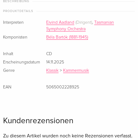
BESCHREIBUNG
PRODUKTDETAILS
Interpreten
Eivind Aadland
(Dirigent)
,
Tasmanian
Symphony Orchestra
Komponisten
Béla Bartók (1881-1945)
Inhalt
CD
Erscheinungsdatum
14.11.2025
Genre
Klassik
>
Kammermusik
EAN
5065002228925
Kundenrezensionen
Zu diesem Artikel wurden noch keine Rezensionen verfasst.