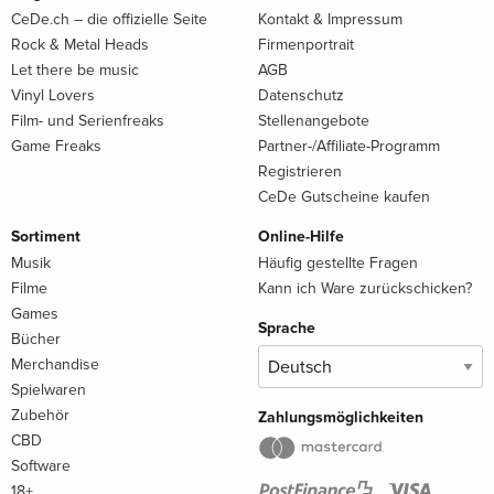
CeDe.ch – die offizielle Seite
Kontakt & Impressum
Rock & Metal Heads
Firmenportrait
Let there be music
AGB
Vinyl Lovers
Datenschutz
Film- und Serienfreaks
Stellenangebote
Game Freaks
Partner-/Affiliate-Programm
Registrieren
CeDe Gutscheine kaufen
Sortiment
Online-Hilfe
Musik
Häufig gestellte Fragen
Filme
Kann ich Ware zurückschicken?
Games
Sprache
Bücher
Merchandise
Spielwaren
Zubehör
Zahlungsmöglichkeiten
CBD
Software
18+