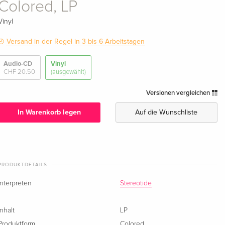
Colored, LP
Vinyl
Versand in der Regel in 3 bis 6 Arbeitstagen
Audio-CD
Vinyl
CHF 20.50
(ausgewählt)
Versionen vergleichen
In Warenkorb legen
Auf die Wunschliste
PRODUKTDETAILS
Interpreten
Stereotide
Inhalt
LP
Produktform
Colored