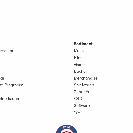
Sortiment
pressum
Musik
Filme
Games
Bücher
ote
Merchandise
iate-Programm
Spielwaren
Zubehör
ine kaufen
CBD
Software
18+