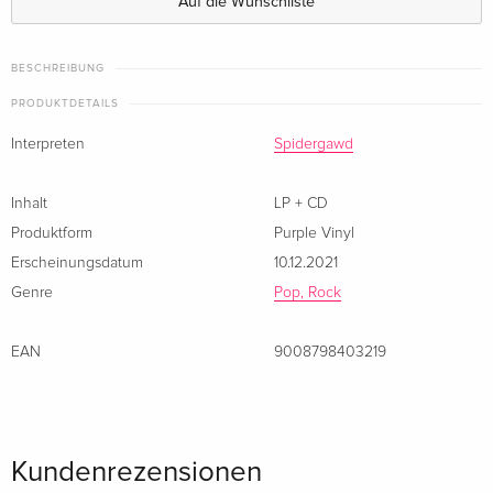
Auf die Wunschliste
BESCHREIBUNG
PRODUKTDETAILS
Interpreten
Spidergawd
Inhalt
LP + CD
Produktform
Purple Vinyl
Erscheinungsdatum
10.12.2021
Genre
Pop, Rock
EAN
9008798403219
Kundenrezensionen