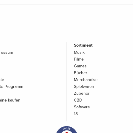
Sortiment
pressum
Musik
Filme
Games
Bücher
ote
Merchandise
iate-Programm
Spielwaren
Zubehör
ine kaufen
CBD
Software
18+