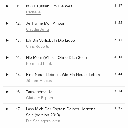
3:37
11.
In 80 Küssen Um Die Welt
Michelle
3:55
12.
Je T'aime Mon Amour
Claudia Jung
2:51
13.
Ich Bin Verliebt In Die Liebe
Chris Roberts
3:48
14.
Nie Mehr (Will Ich Ohne Dich Sein)
Bernhard Brink
3:44
15.
Eine Neue Liebe Ist Wie Ein Neues Leben
Jürgen Marcus
3:14
16.
Tausendmal Ja
Olaf der Flipper
3:25
17.
Lass Mich Der Captain Deines Herzens
Sein (Version 2019)
Die Schlagerpiloten