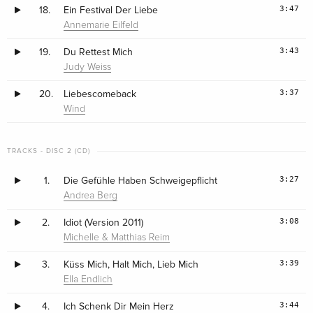
3:47
18.
Ein Festival Der Liebe
Annemarie Eilfeld
3:43
19.
Du Rettest Mich
Judy Weiss
3:37
20.
Liebescomeback
Wind
TRACKS - DISC 2 (CD)
3:27
1.
Die Gefühle Haben Schweigepflicht
Andrea Berg
3:08
2.
Idiot (Version 2011)
Michelle & Matthias Reim
3:39
3.
Küss Mich, Halt Mich, Lieb Mich
Ella Endlich
3:44
4.
Ich Schenk Dir Mein Herz