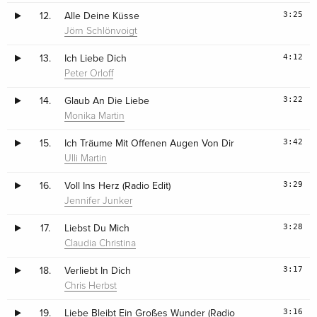
3:25
12.
Alle Deine Küsse
Jörn Schlönvoigt
4:12
13.
Ich Liebe Dich
Peter Orloff
3:22
14.
Glaub An Die Liebe
Monika Martin
3:42
15.
Ich Träume Mit Offenen Augen Von Dir
Ulli Martin
3:29
16.
Voll Ins Herz (Radio Edit)
Jennifer Junker
3:28
17.
Liebst Du Mich
Claudia Christina
3:17
18.
Verliebt In Dich
Chris Herbst
3:16
19.
Liebe Bleibt Ein Großes Wunder (Radio