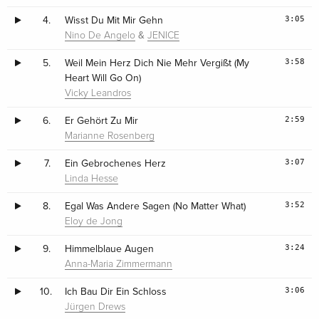
3:05
4.
Wisst Du Mit Mir Gehn
&
Nino De Angelo
JENICE
3:58
5.
Weil Mein Herz Dich Nie Mehr Vergißt (My
Heart Will Go On)
Vicky Leandros
2:59
6.
Er Gehört Zu Mir
Marianne Rosenberg
3:07
7.
Ein Gebrochenes Herz
Linda Hesse
3:52
8.
Egal Was Andere Sagen (No Matter What)
Eloy de Jong
3:24
9.
Himmelblaue Augen
Anna-Maria Zimmermann
3:06
10.
Ich Bau Dir Ein Schloss
Jürgen Drews