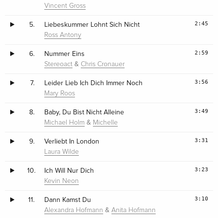
Vincent Gross
2:45
5.
Liebeskummer Lohnt Sich Nicht
Ross Antony
2:59
6.
Nummer Eins
&
Stereoact
Chris Cronauer
3:56
7.
Leider Lieb Ich Dich Immer Noch
Mary Roos
3:49
8.
Baby, Du Bist Nicht Alleine
&
Michael Holm
Michelle
3:31
9.
Verliebt In London
Laura Wilde
3:23
10.
Ich Will Nur Dich
Kevin Neon
3:10
11.
Dann Kamst Du
&
Alexandra Hofmann
Anita Hofmann