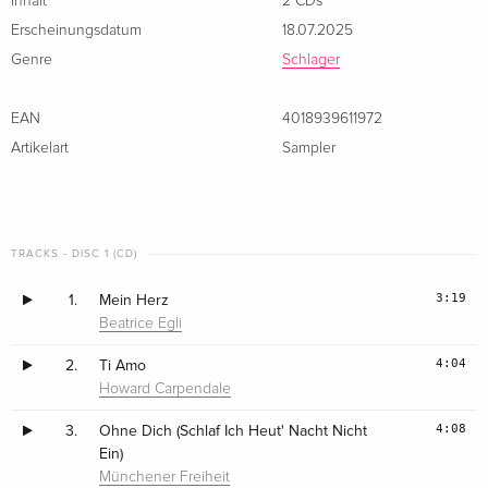
Inhalt
2 CDs
Erscheinungsdatum
18.07.2025
Genre
Schlager
EAN
4018939611972
Artikelart
Sampler
TRACKS - DISC 1 (CD)
3:19
1.
Mein Herz
Beatrice Egli
4:04
2.
Ti Amo
Howard Carpendale
4:08
3.
Ohne Dich (Schlaf Ich Heut' Nacht Nicht
Ein)
Münchener Freiheit