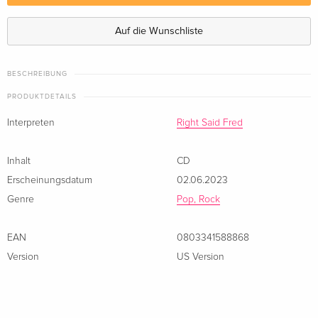
Standard Edition — (ausgewählt)
vergriffen
· US Version
Auf die Wunschliste
BESCHREIBUNG
PRODUKTDETAILS
Interpreten
Right Said Fred
Inhalt
CD
Erscheinungsdatum
02.06.2023
Genre
Pop, Rock
EAN
0803341588868
Version
US Version