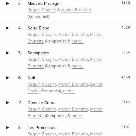
5:40
3.
Mauvais Presage
&
Requin Chagrin
Marion Brunetto
(Komponist)
4:20
4.
Soleil Blanc
,
,
Requin Chagrin
Marion Brunetto
Marion
(Komponist) &
Brunetto
mehr…
3:54
5.
Semaphore
,
,
Requin Chagrin
Marion Brunetto
Marion
(Komponist) &
Brunetto
mehr…
4:58
6.
Nuit
,
,
Requin Chagrin
Marion Brunetto
Benoit
(Komponist),
David
mehr…
3:27
7.
Dans Le Coeur
,
,
Requin Chagrin
Marion Brunetto
Marion
(Komponist) &
Brunetto
mehr…
3:07
8.
Les Promesses
,
,
Requin Chagrin
Marion Brunetto
Marion