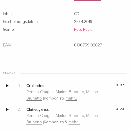
Inhalt
CD
Erscheinungsdatum
25.01.2019
Genre
Pop, Rock
EAN
0190759192627
TRACKS
3:37
1.
Croisades
,
,
Requin Chagrin
Marion Brunetto
Marion
(Komponist),
Brunetto
mehr…
3:23
2.
Clairvoyance
,
,
Requin Chagrin
Marion Brunetto
Marion
(Komponist) &
Brunetto
mehr…