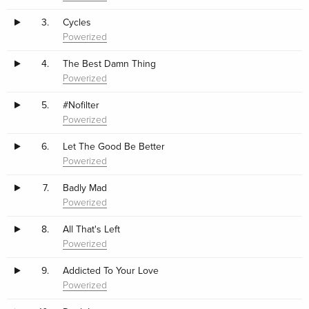
3.
Cycles
Powerized
4.
The Best Damn Thing
Powerized
5.
#Nofilter
Powerized
6.
Let The Good Be Better
Powerized
7.
Badly Mad
Powerized
8.
All That's Left
Powerized
9.
Addicted To Your Love
Powerized