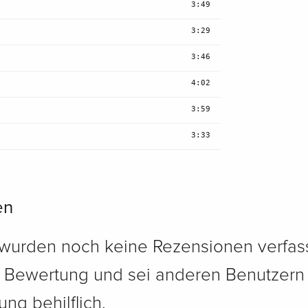
3:49
3:29
3:46
4:02
3:59
3:33
en
 wurden noch keine Rezensionen verfass
e Bewertung und sei anderen Benutzern
ng behilflich.