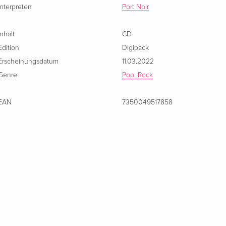
Interpreten
Port Noir
Inhalt
CD
Edition
Digipack
Erscheinungsdatum
11.03.2022
Genre
Pop, Rock
EAN
7350049517858