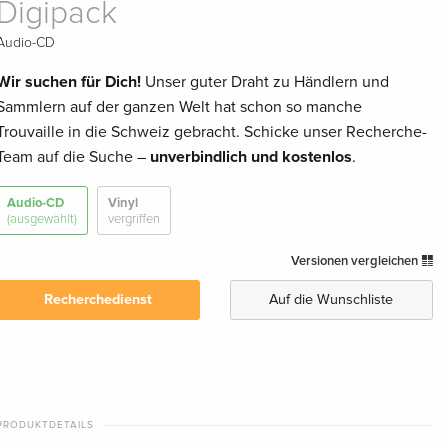
Digipack
Audio-CD
Wir suchen für Dich!
Unser guter Draht zu Händlern und
Sammlern auf der ganzen Welt hat schon so manche
Trouvaille in die Schweiz gebracht. Schicke unser Recherche-
Team auf die Suche –
unverbindlich und kostenlos
.
Audio-CD
Vinyl
(ausgewählt)
vergriffen
Versionen vergleichen
Recherchedienst
Auf die Wunschliste
PRODUKTDETAILS