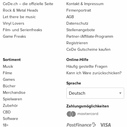
CeDe.ch – die offizielle Seite
Kontakt & Impressum
Rock & Metal Heads
Firmenportrait
Let there be music
AGB
Vinyl Lovers
Datenschutz
Film- und Serienfreaks
Stellenangebote
Game Freaks
Partner-/Affiliate-Programm
Registrieren
CeDe Gutscheine kaufen
Sortiment
Online-Hilfe
Musik
Häufig gestellte Fragen
Filme
Kann ich Ware zurückschicken?
Games
Sprache
Bücher
Merchandise
Spielwaren
Zubehör
Zahlungsmöglichkeiten
CBD
Software
18+