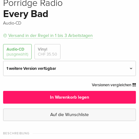
Porridge Radio
Every Bad
Audio-CD
Versand in der Regel in 1 bis 3 Arbeitstagen
Audio-CD
Vinyl
(ausgewählt)
CHF 35.50
1 weitere Version verfügbar
Standard Edition — (ausgewählt)
CHF 24.50
Versionen vergleichen
In Warenkorb legen
2023 Reissue, Japan Edition
vergriffen
· Japan Edition
Auf die Wunschliste
BESCHREIBUNG