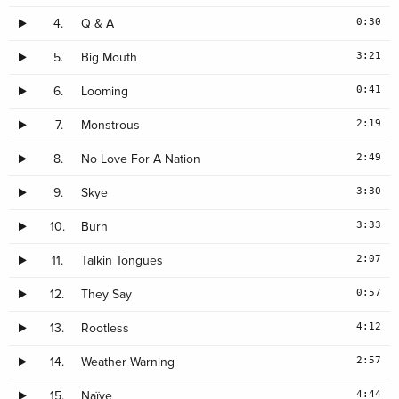
0:30
4.
Q & A
3:21
5.
Big Mouth
0:41
6.
Looming
2:19
7.
Monstrous
2:49
8.
No Love For A Nation
3:30
9.
Skye
3:33
10.
Burn
2:07
11.
Talkin Tongues
0:57
12.
They Say
4:12
13.
Rootless
2:57
14.
Weather Warning
4:44
15.
Naïve