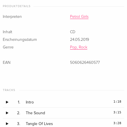
PRODUKTDETAILS
Interpreten
Petrol Girls
Inhalt
CD
Erscheinungsdatum
24.05.2019
Genre
Pop, Rock
EAN
5060626460577
TRACKS
1:18
1.
Intro
3:15
2.
The Sound
3:28
3.
Tangle Of Lives