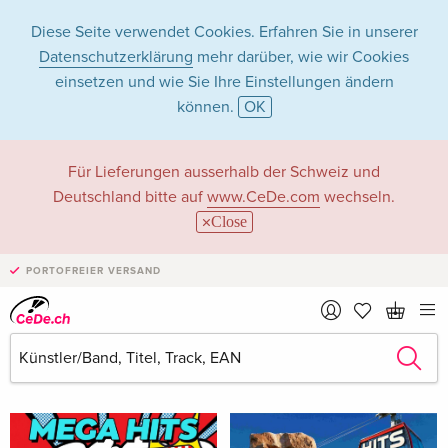
Diese Seite verwendet Cookies. Erfahren Sie in unserer
Datenschutzerklärung
mehr darüber, wie wir Cookies
einsetzen und wie Sie Ihre Einstellungen ändern
können.
OK
R3hab in Musik -
Für Lieferungen ausserhalb der Schweiz und
Deutschland bitte auf
www.CeDe.com
wechseln.
Alle Formate
Close
PORTOFREIER VERSAND
Artikel von R3hab anzeigen im
kompletten Shop
Alben mit Songs von R3hab (Compilations)
Alle 171 Treffer anzeigen