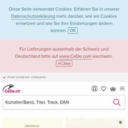
Diese Seite verwendet Cookies. Erfahren Sie in unserer
Datenschutzerklärung
mehr darüber, wie wir Cookies
einsetzen und wie Sie Ihre Einstellungen ändern
können.
OK
Okonkolo in Musik -
Für Lieferungen ausserhalb der Schweiz und
Deutschland bitte auf
www.CeDe.com
wechseln.
Alle Formate
Close
PORTOFREIER VERSAND
Artikel von Okonkolo anzeigen im
kompletten Shop
Okonkolo als Interpret/in
Alle 3 Treffer anzeigen