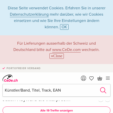
Diese Seite verwendet Cookies. Erfahren Sie in unserer
Datenschutzerklärung
mehr darüber, wie wir Cookies
einsetzen und wie Sie Ihre Einstellungen ändern
können.
OK
Justin Hayward in
Für Lieferungen ausserhalb der Schweiz und
Deutschland bitte auf
www.CeDe.com
wechseln.
Musik - Alle
Close
Formate
PORTOFREIER VERSAND
Artikel von Justin Hayward anzeigen im
kompletten Shop
Justin Hayward als Interpret/in
Alle 19 Treffer anzeigen