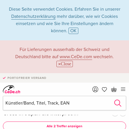
Diese Seite verwendet Cookies. Erfahren Sie in unserer
Datenschutzerklärung
mehr darüber, wie wir Cookies
einsetzen und wie Sie Ihre Einstellungen ändern
können.
OK
Gross In Japan in
Für Lieferungen ausserhalb der Schweiz und
Deutschland bitte auf
www.CeDe.com
wechseln.
Musik - Alle
Close
Formate
PORTOFREIER VERSAND
Artikel von Gross In Japan anzeigen im
kompletten Shop
Gross In Japan als Interpret/in
Alle 2 Treffer anzeigen