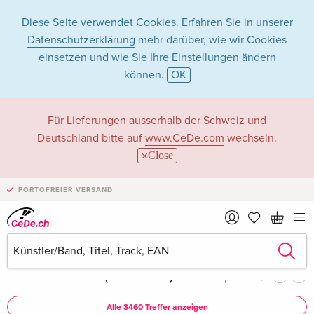
Diese Seite verwendet Cookies. Erfahren Sie in unserer
Datenschutzerklärung
mehr darüber, wie wir Cookies
einsetzen und wie Sie Ihre Einstellungen ändern
können.
OK
Franz Schubert
Für Lieferungen ausserhalb der Schweiz und
Deutschland bitte auf
www.CeDe.com
wechseln.
(1797-1828) in Musik
Close
- Alle Formate
PORTOFREIER VERSAND
Artikel von Franz Schubert (1797-1828) anzeigen im
kompletten Shop
Franz Schubert (1797-1828) als Komponist/in
Alle 3460 Treffer anzeigen