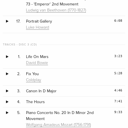
73 - 'Emperor' 2nd Movement
Ludwig van Beethoven (1770-1827)
6:08
17.
Portrait Gallery
Luke Howard
TRACKS - DISC 3 (CD)
3:23
1.
Life On Mars
David Bowie
5:28
2.
Fix You
Coldplay
4:46
3.
Canon In D Major
7:41
4.
The Hours
9:33
5.
Piano Concerto No. 20 In D Minor 2nd
Movement
Wolfgang Amadeus Mozart (1756-1791)