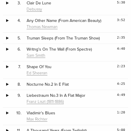
5:30
3.
Clair De Lune
Debussy
3:52
4.
Any Other Name (From American Beauty)
Thomas Newman
2:35
5.
Truman Sleeps (From The Truman Show)
4:40
6.
Writng's On The Wall (From Spectre)
Sam Smith
2:23
7.
Shape Of You
Ed Sheeran
4:25
8.
Nocturne No.2 In E Flat
4:49
9.
Liebestraum No.3 In A Flat Major
Franz Liszt (1811-1886)
1:20
10.
Vladimir's Blues
Max Richter
5:00
11.
A Thousand Years (From Twilight)