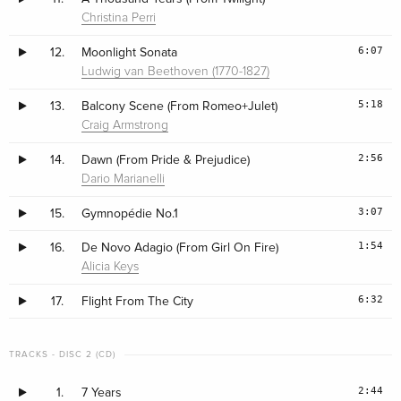
Christina Perri
6:07
12.
Moonlight Sonata
Ludwig van Beethoven (1770-1827)
5:18
13.
Balcony Scene (From Romeo+Julet)
Craig Armstrong
2:56
14.
Dawn (From Pride & Prejudice)
Dario Marianelli
3:07
15.
Gymnopédie No.1
1:54
16.
De Novo Adagio (From Girl On Fire)
Alicia Keys
6:32
17.
Flight From The City
TRACKS - DISC 2 (CD)
2:44
1.
7 Years