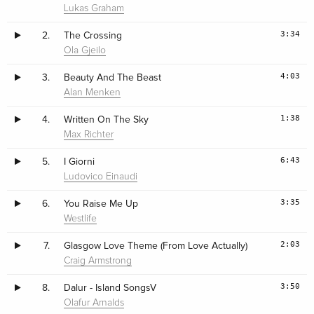
Lukas Graham
3:34
2.
The Crossing
Ola Gjeilo
4:03
3.
Beauty And The Beast
Alan Menken
1:38
4.
Written On The Sky
Max Richter
6:43
5.
I Giorni
Ludovico Einaudi
3:35
6.
You Raise Me Up
Westlife
2:03
7.
Glasgow Love Theme (From Love Actually)
Craig Armstrong
3:50
8.
Dalur - Island SongsV
Olafur Arnalds