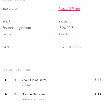
PRODUKTDETAILS
Interpreten
Peaceful Piano
Inhalt
3 CDs
Erscheinungsdatum
16.06.2017
Genre
Klassik
EAN
0028948279425
TRACKS - DISC 1 (CD)
3:00
1.
River Flows In You
Yiruma
5:58
2.
Nuvole Bianche
Ludovico Einaudi