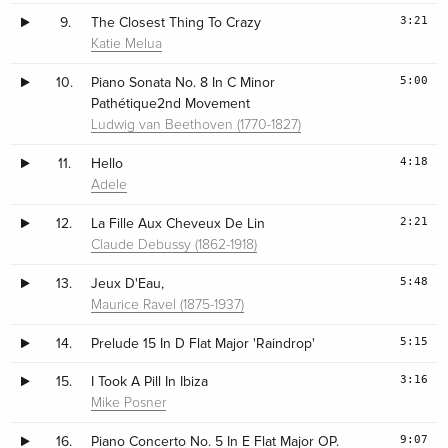
3:21
9.
The Closest Thing To Crazy
Katie Melua
5:00
10.
Piano Sonata No. 8 In C Minor
Pathétique2nd Movement
Ludwig van Beethoven (1770-1827)
4:18
11.
Hello
Adele
2:21
12.
La Fille Aux Cheveux De Lin
Claude Debussy (1862-1918)
5:48
13.
Jeux D'Eau,
Maurice Ravel (1875-1937)
5:15
14.
Prelude 15 In D Flat Major 'Raindrop'
3:16
15.
I Took A Pill In Ibiza
Mike Posner
9:07
16.
Piano Concerto No. 5 In E Flat Major OP.