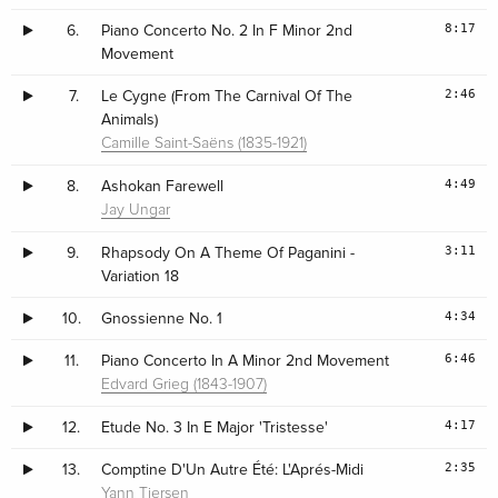
8:17
6.
Piano Concerto No. 2 In F Minor 2nd
Movement
2:46
7.
Le Cygne (From The Carnival Of The
Animals)
Camille Saint-Saëns (1835-1921)
4:49
8.
Ashokan Farewell
Jay Ungar
3:11
9.
Rhapsody On A Theme Of Paganini -
Variation 18
4:34
10.
Gnossienne No. 1
6:46
11.
Piano Concerto In A Minor 2nd Movement
Edvard Grieg (1843-1907)
4:17
12.
Etude No. 3 In E Major 'Tristesse'
2:35
13.
Comptine D'Un Autre Été: L'Aprés-Midi
Yann Tiersen