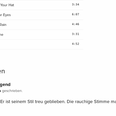
3:34
Your Hat
6:07
ur Eyes
4:46
Rain
3:31
ne
4:52
en
ugend
a
geschrieben.
 Er ist seinem Stil treu geblieben. Die rauchige Stimme m