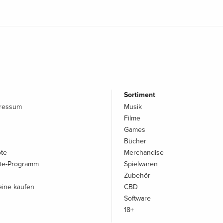
Sortiment
pressum
Musik
Filme
Games
Bücher
ote
Merchandise
iate-Programm
Spielwaren
Zubehör
ine kaufen
CBD
Software
18+