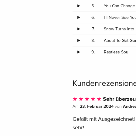
5.
You Can Change 
6.
I'll Never See Yo
7.
Snow Turns Into 
8.
About To Get Go
9.
Restless Soul
Kundenrezension
Sehr überze
23. Februar 2024
Andre
Am
von
Gefällt mit Ausgezeichnet!
sehr!