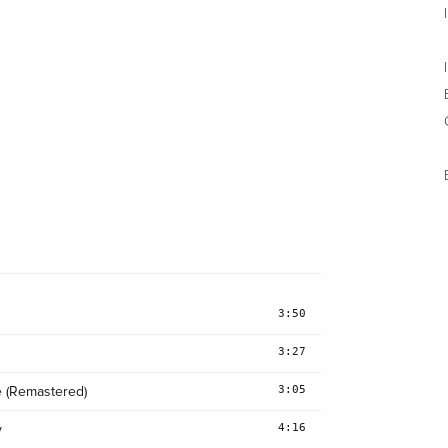
3:50
3:27
3:05
e (Remastered)
4:16
y