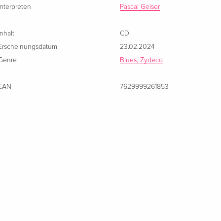
Interpreten
Pascal Geiser
Inhalt
CD
Erscheinungsdatum
23.02.2024
Genre
Blues, Zydeco
EAN
7629999261853