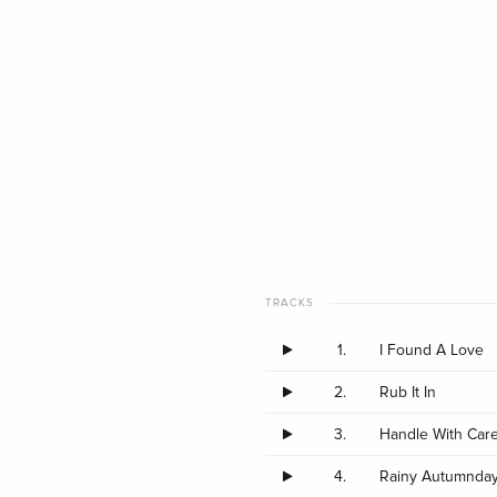
TRACKS
1.
I Found A Love
2.
Rub It In
3.
Handle With Car
4.
Rainy Autumnda