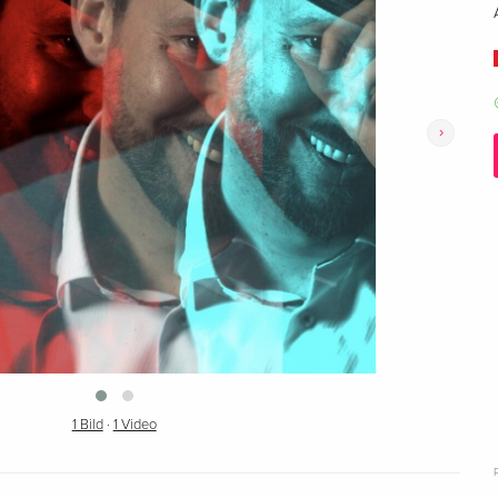
›
1 Bild
·
1 Video