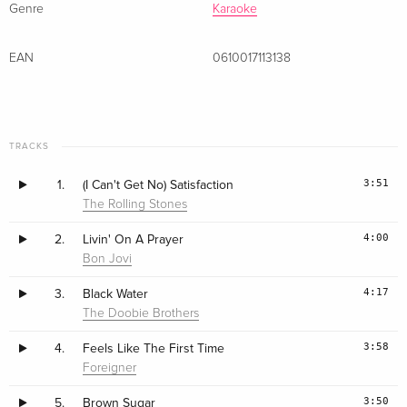
Genre
Karaoke
EAN
0610017113138
TRACKS
3:51
1.
(I Can't Get No) Satisfaction
The Rolling Stones
4:00
2.
Livin' On A Prayer
Bon Jovi
4:17
3.
Black Water
The Doobie Brothers
3:58
4.
Feels Like The First Time
Foreigner
3:50
5.
Brown Sugar