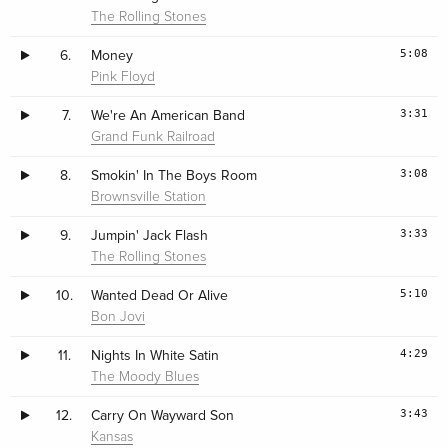
The Rolling Stones
5:08
6.
Money
Pink Floyd
3:31
7.
We're An American Band
Grand Funk Railroad
3:08
8.
Smokin' In The Boys Room
Brownsville Station
3:33
9.
Jumpin' Jack Flash
The Rolling Stones
5:10
10.
Wanted Dead Or Alive
Bon Jovi
4:29
11.
Nights In White Satin
The Moody Blues
3:43
12.
Carry On Wayward Son
Kansas