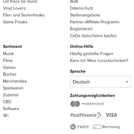
Let there be music
AGB
Vinyl Lovers
Datenschutz
Film- und Serienfreaks
Stellenangebote
Game Freaks
Partner-/Affiliate-Programm
Registrieren
CeDe Gutscheine kaufen
Sortiment
Online-Hilfe
Musik
Häufig gestellte Fragen
Filme
Kann ich Ware zurückschicken?
Games
Sprache
Bücher
Merchandise
Spielwaren
Zubehör
Zahlungsmöglichkeiten
CBD
Software
18+