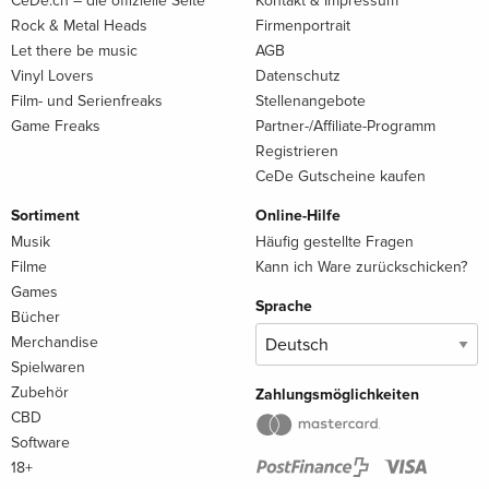
CeDe.ch – die offizielle Seite
Kontakt & Impressum
Rock & Metal Heads
Firmenportrait
Let there be music
AGB
Vinyl Lovers
Datenschutz
Film- und Serienfreaks
Stellenangebote
Game Freaks
Partner-/Affiliate-Programm
Registrieren
CeDe Gutscheine kaufen
Sortiment
Online-Hilfe
Musik
Häufig gestellte Fragen
Filme
Kann ich Ware zurückschicken?
Games
Sprache
Bücher
Merchandise
Spielwaren
Zubehör
Zahlungsmöglichkeiten
CBD
Software
18+