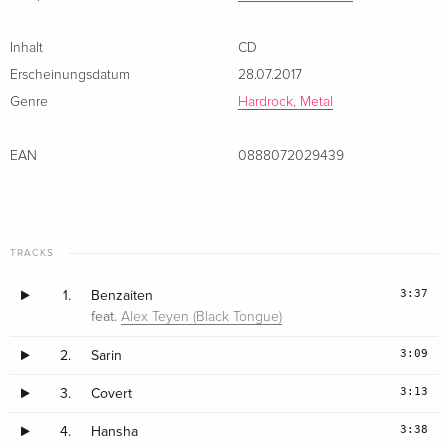
Inhalt
CD
Erscheinungsdatum
28.07.2017
Genre
Hardrock, Metal
EAN
0888072029439
TRACKS
3:37
1.
Benzaiten
feat.
Alex Teyen (Black Tongue)
3:09
2.
Sarin
3:13
3.
Covert
3:38
4.
Hansha