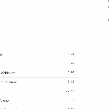
4:15
g?
6:42
6:00
 Waldhütte
8:26
ut En Trank
12:44
6:10
Wulche