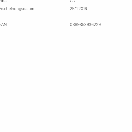
Inhalt
CD
Erscheinungsdatum
25.11.2016
EAN
0889853936229