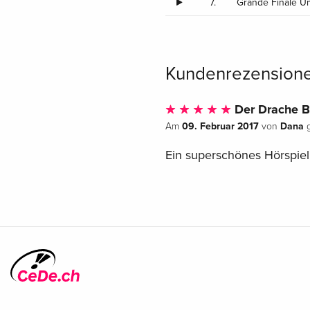
7.
Grande Finale U
Kundenrezension
Der Drache Bro
09. Februar 2017
Dana
Am
von
g
Ein superschönes Hörspiel 