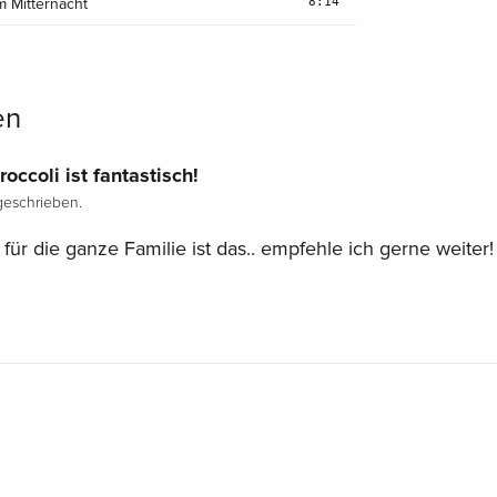
8:14
m Mitternacht
en
ccoli ist fantastisch!
eschrieben.
für die ganze Familie ist das.. empfehle ich gerne weiter!