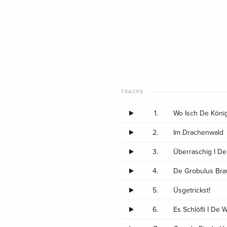
TRACKS
1.
Wo Isch De Köni
2.
Im Drachenwald
3.
Überraschig I De
4.
De Grobulus Bra
5.
Üsgetrickst!
6.
Es Schlöfli I De 