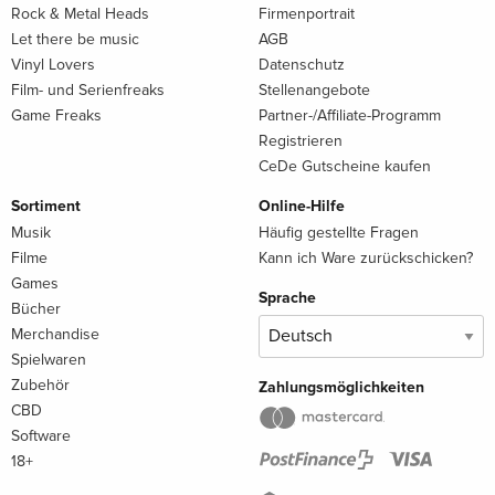
Rock & Metal Heads
Firmenportrait
Let there be music
AGB
Vinyl Lovers
Datenschutz
Film- und Serienfreaks
Stellenangebote
Game Freaks
Partner-/Affiliate-Programm
Registrieren
CeDe Gutscheine kaufen
Sortiment
Online-Hilfe
Musik
Häufig gestellte Fragen
Filme
Kann ich Ware zurückschicken?
Games
Sprache
Bücher
Merchandise
Spielwaren
Zubehör
Zahlungsmöglichkeiten
CBD
Software
18+