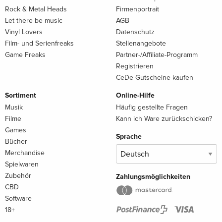
Rock & Metal Heads
Firmenportrait
Let there be music
AGB
Vinyl Lovers
Datenschutz
Film- und Serienfreaks
Stellenangebote
Game Freaks
Partner-/Affiliate-Programm
Registrieren
CeDe Gutscheine kaufen
Sortiment
Online-Hilfe
Musik
Häufig gestellte Fragen
Filme
Kann ich Ware zurückschicken?
Games
Sprache
Bücher
Merchandise
Spielwaren
Zubehör
Zahlungsmöglichkeiten
CBD
Software
18+