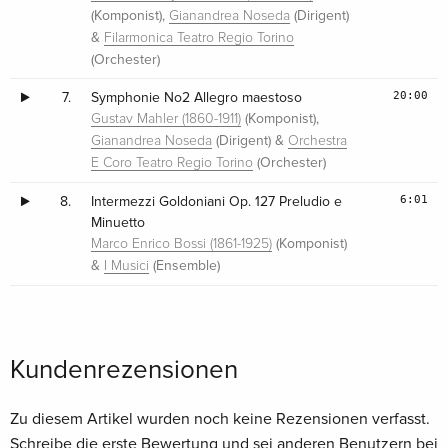
(Komponist),
(Dirigent)
Gianandrea Noseda
&
Filarmonica Teatro Regio Torino
(Orchester)
20:00
7.
Symphonie No2 Allegro maestoso
(Komponist),
Gustav Mahler (1860-1911)
(Dirigent) &
Gianandrea Noseda
Orchestra
(Orchester)
E Coro Teatro Regio Torino
6:01
8.
Intermezzi Goldoniani Op. 127 Preludio e
Minuetto
(Komponist)
Marco Enrico Bossi (1861-1925)
&
(Ensemble)
I Musici
Kundenrezensionen
Zu diesem Artikel wurden noch keine Rezensionen verfasst.
Schreibe die erste Bewertung und sei anderen Benutzern bei