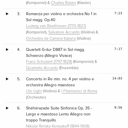
(Komponist) &
(Klavier)
Charles Rosen
7:23
3.
Romanza per violino e orchestra No 1 in
Sol magg. Op.40
Ludwig van Beethoven (1770-1827)
(Komponist),
(Violine) &
Salvatore Accardo
(Violine)
Orchestra da Camera Italiana
7:17
4.
Quartett G-dur D887 in Sol magg.
Schwerzo (Allegro Vivace)
(Komponist) &
Franz Schubert (1797-1828)
(Ensemble)
Quartetto Accardo
14:03
5.
Concerto in Re min. no. 4 per violino e
orchestra Allegro maestoso
(Violine) &
Uto Ughi
I Filarmonici di Roma
(Orchester)
9:56
6.
Shéhérazade Suite Sinfonica Op. 35 -
Largo e maestoso Lento Allegro non
troppo Tranquillo
Nikolai Rimsky-Korssakoff (1844-1908)