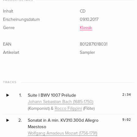
PRODUKTDETAILS
Inhalt
CD
Erscheinungsdatum
09.10.2017
Genre
Klassik
EAN
8012871018031
Artikelart
Sampler
TRACKS
2:34
1.
Suite I BWV 1007 Prélude
Johann Sebastian Bach (1685-1750)
(Komponist) &
(Flöte)
Rocco Filippini
9:02
2.
Sonatat in A min. KV310.300d Allegro
Maestoso
Wolfgang Amadeus Mozart (1756-1791)