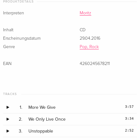
PRODUKTDETAILS
Interpreten
Moritz
Inhalt
CD
Erscheinungsdatum
29.04.2016
Genre
Pop, Rock
EAN
4260245678211
TRACKS
3:57
1.
More We Give
3:34
2.
We Only Live Once
2:52
3.
Unstoppable