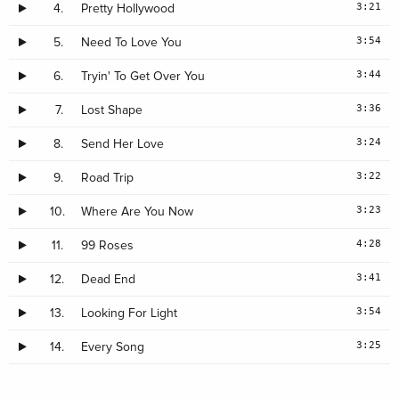
3:21
4.
Pretty Hollywood
3:54
5.
Need To Love You
3:44
6.
Tryin' To Get Over You
3:36
7.
Lost Shape
3:24
8.
Send Her Love
3:22
9.
Road Trip
3:23
10.
Where Are You Now
4:28
11.
99 Roses
3:41
12.
Dead End
3:54
13.
Looking For Light
3:25
14.
Every Song