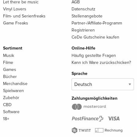
Let there be music
AGB
Vinyl Lovers
Datenschutz
Film- und Serienfreaks
Stellenangebote
Game Freaks
Partner-/Affiliate-Programm
Registrieren
CeDe Gutscheine kaufen
Sortiment
Online-Hilfe
Musik
Häufig gestellte Fragen
Filme
Kann ich Ware zurückschicken?
Games
Sprache
Bücher
Merchandise
Spielwaren
Zubehör
Zahlungsmöglichkeiten
CBD
Software
18+