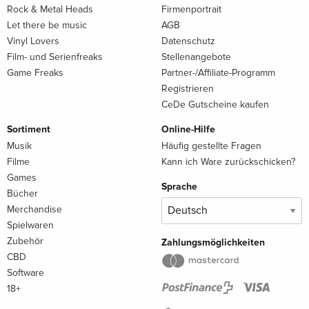
Rock & Metal Heads
Firmenportrait
Let there be music
AGB
Vinyl Lovers
Datenschutz
Film- und Serienfreaks
Stellenangebote
Game Freaks
Partner-/Affiliate-Programm
Registrieren
CeDe Gutscheine kaufen
Sortiment
Online-Hilfe
Musik
Häufig gestellte Fragen
Filme
Kann ich Ware zurückschicken?
Games
Sprache
Bücher
Merchandise
Spielwaren
Zubehör
Zahlungsmöglichkeiten
CBD
Software
18+