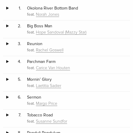
1.
Okolona River Bottom Band
feat.
Norah Jones
2.
Big Boss Man
feat.
Hope Sandoval (Mazzy Star)
3.
Reunion
feat.
Rachel Goswell
4.
Parchman Farm
feat.
Carice Van Houten
5.
Mornin’ Glory
feat.
Laetitia Sadier
6.
Sermon
feat.
Margo Price
7.
Tobacco Road
feat.
Susanne Sundfor
8.
Penduli Pendulum