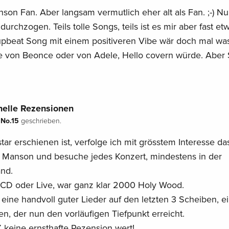
anson Fan. Aber langsam vermutlich eher alt als Fan. ;-) Nu
urchzogen. Teils tolle Songs, teils ist es mir aber fast et
 upbeat Song mit einem positiveren Vibe wär doch mal wa
e von Beonce oder von Adele, Hello covern würde. Aber 
elle Rezensionen
 No.15
geschrieben.
tar erschienen ist, verfolge ich mit grösstem Interesse da
 Manson und besuche jedes Konzert, mindestens in der
and.
 CD oder Live, war ganz klar 2000 Holy Wood.
f eine handvoll guter Lieder auf den letzten 3 Scheiben, e
en, der nun den vorläufigen Tiefpunkt erreicht.
Z keine ernsthafte Rezension wert!