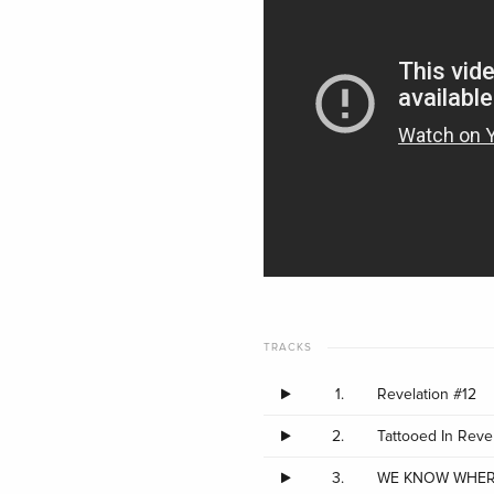
TRACKS
1.
Revelation #12
2.
Tattooed In Reve
3.
WE KNOW WHERE