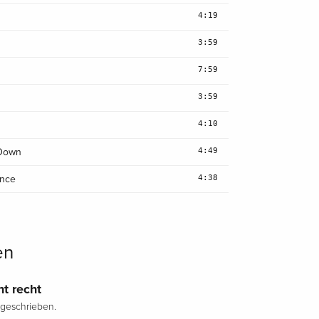
4:19
3:59
7:59
3:59
4:10
4:49
 Down
4:38
ance
en
ht recht
geschrieben.