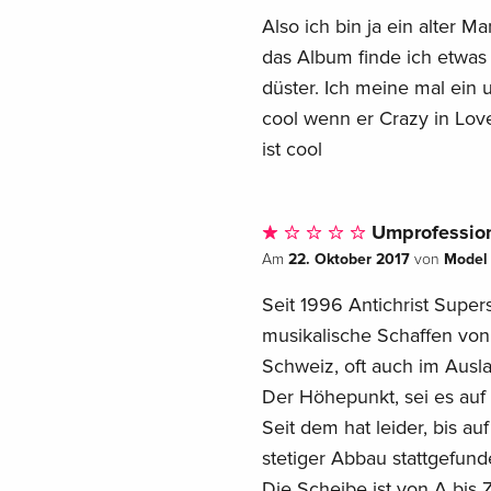
Also ich bin ja ein alter M
das Album finde ich etwas d
düster. Ich meine mal ein
cool wenn er Crazy in Lov
ist cool
Umprofession
22. Oktober 2017
Model
Am
von
Seit 1996 Antichrist Supers
musikalische Schaffen von
Schweiz, oft auch im Ausl
Der Höhepunkt, sei es auf
Seit dem hat leider, bis au
stetiger Abbau stattgefund
Die Scheibe ist von A bis 