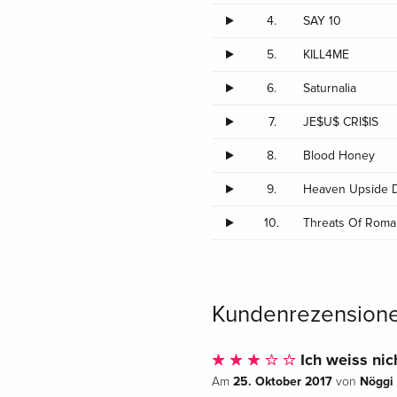
4.
SAY 10
5.
KILL4ME
6.
Saturnalia
7.
JE$U$ CRI$IS
8.
Blood Honey
9.
Heaven Upside
10.
Threats Of Rom
Kundenrezension
Ich weiss nic
25. Oktober 2017
Nöggi
Am
von