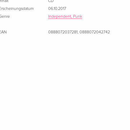
Inhalt
CD
Erscheinungsdatum
06.10.2017
Genre
Independent, Punk
EAN
0888072037281
,
0888072042742