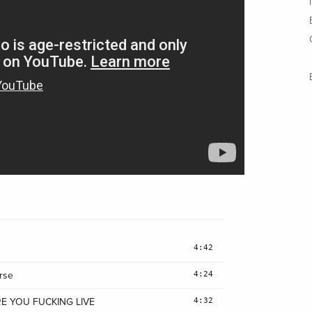
4:42
4:24
rse
4:32
 YOU FUCKING LIVE