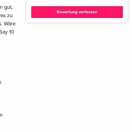
n gut,
Bewertung verfassen
was zu
s. Wäre
Say 10
s
in