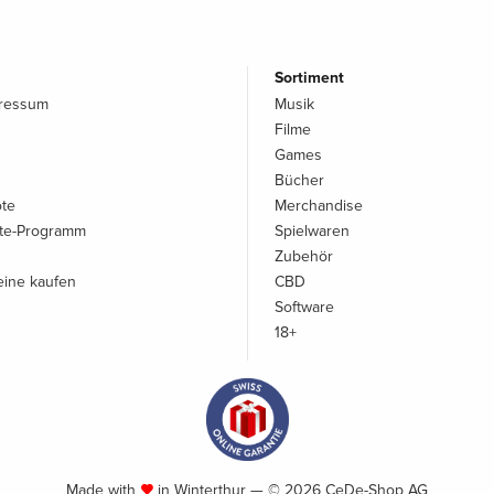
Sortiment
pressum
Musik
Filme
Games
Bücher
ote
Merchandise
iate-Programm
Spielwaren
Zubehör
ine kaufen
CBD
Software
18+
Made with
in Winterthur — © 2026 CeDe-Shop AG