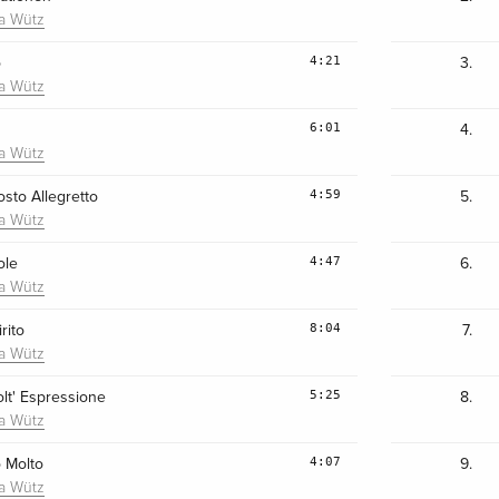
ra Wütz
4:21
o
3.
ra Wütz
6:01
4.
ra Wütz
4:59
osto Allegretto
5.
ra Wütz
4:47
ole
6.
ra Wütz
8:04
rito
7.
ra Wütz
5:25
lt' Espressione
8.
ra Wütz
4:07
o Molto
9.
ra Wütz