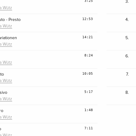
3:25
3.
ra Wütz
12:53
to - Presto
4.
ra Wütz
14:21
ariationen
5.
ra Wütz
8:24
6.
ra Wütz
10:05
ato
7.
ra Wütz
5:17
sivo
8.
ra Wütz
1:48
ro
ra Wütz
7:11
o
ra Wütz