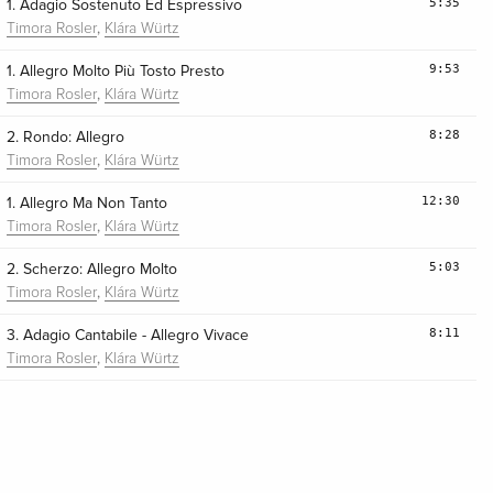
5:35
1. Adagio Sostenuto Ed Espressivo
,
Timora Rosler
Klára Würtz
9:53
1. Allegro Molto Più Tosto Presto
,
Timora Rosler
Klára Würtz
8:28
2. Rondo: Allegro
,
Timora Rosler
Klára Würtz
12:30
1. Allegro Ma Non Tanto
,
Timora Rosler
Klára Würtz
5:03
2. Scherzo: Allegro Molto
,
Timora Rosler
Klára Würtz
8:11
3. Adagio Cantabile - Allegro Vivace
,
Timora Rosler
Klára Würtz