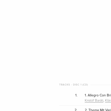
TRACKS - DISC 1 (CD)
1.
1. Allegro Con Br
,
Kristóf Baráti
Klá
2.
2. Thema Mit Var