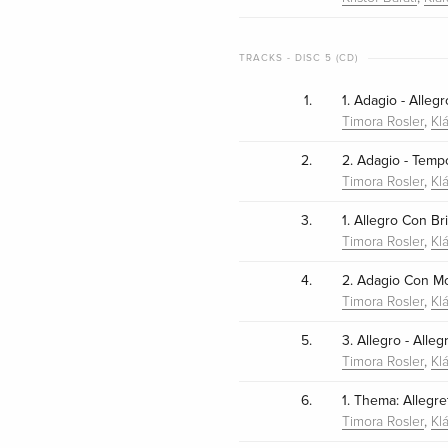
TRACKS - DISC 5 (CD)
1.
1. Adagio - Alleg
,
Timora Rosler
Kl
2.
2. Adagio - Temp
,
Timora Rosler
Kl
3.
1. Allegro Con Br
,
Timora Rosler
Kl
4.
2. Adagio Con Mo
,
Timora Rosler
Kl
5.
3. Allegro - Alle
,
Timora Rosler
Kl
6.
1. Thema: Allegre
,
Timora Rosler
Kl