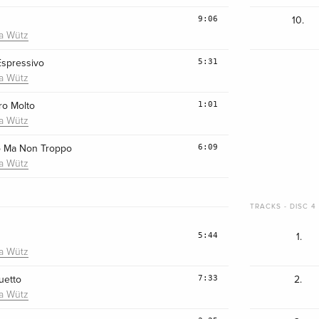
9:06
10.
ra Wütz
5:31
Espressivo
ra Wütz
1:01
ro Molto
ra Wütz
6:09
ro Ma Non Troppo
ra Wütz
TRACKS - DISC 4 
5:44
1.
ra Wütz
7:33
uetto
2.
ra Wütz