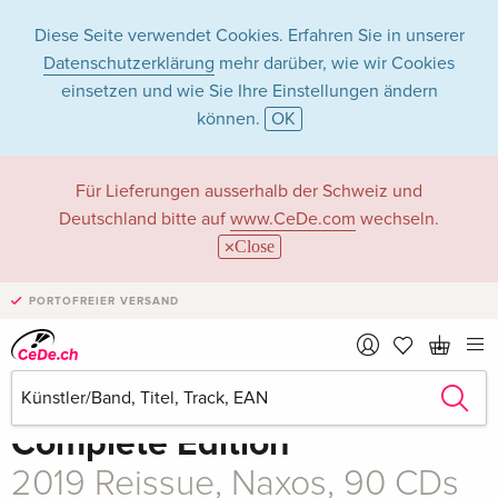
Diese Seite verwendet Cookies. Erfahren Sie in unserer
Datenschutzerklärung
mehr darüber, wie wir Cookies
einsetzen und wie Sie Ihre Einstellungen ändern
können.
OK
Für Lieferungen ausserhalb der Schweiz und
Deutschland bitte auf
www.CeDe.com
wechseln.
Close
Teilen
Schreibe die erste Bewertung!
PORTOFREIER VERSAND
CHF 260.50
Ludwig van Beethoven (1770-
1827)
Complete Edition
2019 Reissue, Naxos, 90 CDs