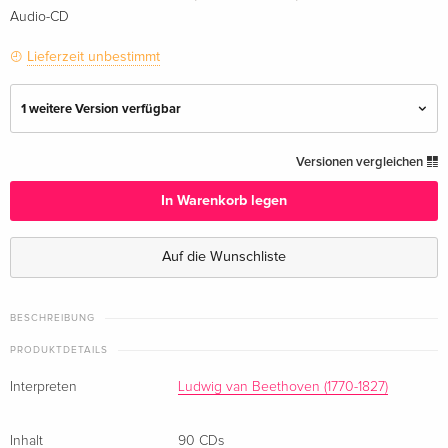
Audio-CD
Lieferzeit unbestimmt
1 weitere Version verfügbar
85 CDs
CHF 157.50
Versionen vergleichen
In Warenkorb legen
2019 Reissue, Naxos, 90 CDs — (ausgewählt)
CHF 260.50
Auf die Wunschliste
BESCHREIBUNG
PRODUKTDETAILS
Interpreten
Ludwig van Beethoven (1770-1827)
Inhalt
90 CDs