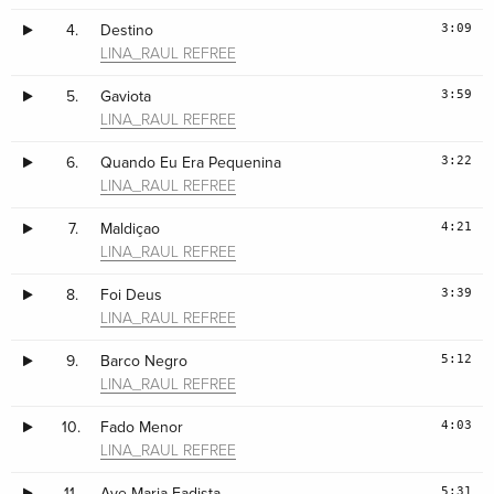
3:09
4.
Destino
LINA_RAUL REFREE
3:59
5.
Gaviota
LINA_RAUL REFREE
3:22
6.
Quando Eu Era Pequenina
LINA_RAUL REFREE
4:21
7.
Maldiçao
LINA_RAUL REFREE
3:39
8.
Foi Deus
LINA_RAUL REFREE
5:12
9.
Barco Negro
LINA_RAUL REFREE
4:03
10.
Fado Menor
LINA_RAUL REFREE
5:31
11.
Ave Maria Fadista