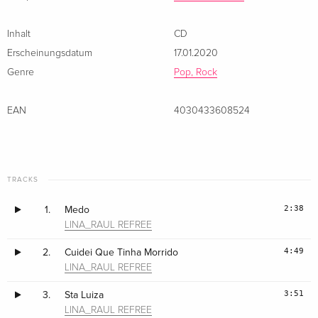
Inhalt
CD
Erscheinungsdatum
17.01.2020
Genre
Pop, Rock
EAN
4030433608524
TRACKS
2:38
1.
Medo
LINA_RAUL REFREE
4:49
2.
Cuidei Que Tinha Morrido
LINA_RAUL REFREE
3:51
3.
Sta Luiza
LINA_RAUL REFREE