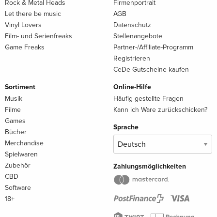
Rock & Metal Heads
Firmenportrait
Let there be music
AGB
Vinyl Lovers
Datenschutz
Film- und Serienfreaks
Stellenangebote
Game Freaks
Partner-/Affiliate-Programm
Registrieren
CeDe Gutscheine kaufen
Sortiment
Online-Hilfe
Musik
Häufig gestellte Fragen
Filme
Kann ich Ware zurückschicken?
Games
Sprache
Bücher
Merchandise
Spielwaren
Zubehör
Zahlungsmöglichkeiten
CBD
Software
18+