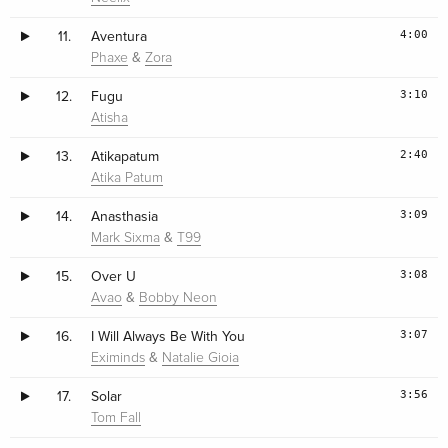
4:00
11.
Aventura
&
Phaxe
Zora
3:10
12.
Fugu
Atisha
2:40
13.
Atikapatum
Atika Patum
3:09
14.
Anasthasia
&
Mark Sixma
T99
3:08
15.
Over U
&
Avao
Bobby Neon
3:07
16.
I Will Always Be With You
&
Eximinds
Natalie Gioia
3:56
17.
Solar
Tom Fall