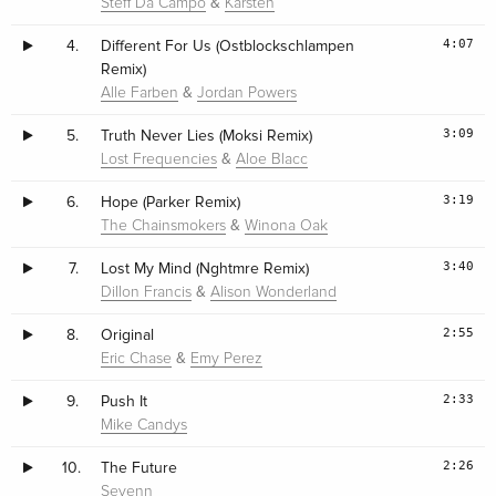
&
Steff Da Campo
Karsten
4:07
4.
Different For Us (Ostblockschlampen
Remix)
&
Alle Farben
Jordan Powers
3:09
5.
Truth Never Lies (Moksi Remix)
&
Lost Frequencies
Aloe Blacc
3:19
6.
Hope (Parker Remix)
&
The Chainsmokers
Winona Oak
3:40
7.
Lost My Mind (Nghtmre Remix)
&
Dillon Francis
Alison Wonderland
2:55
8.
Original
&
Eric Chase
Emy Perez
2:33
9.
Push It
Mike Candys
2:26
10.
The Future
Sevenn