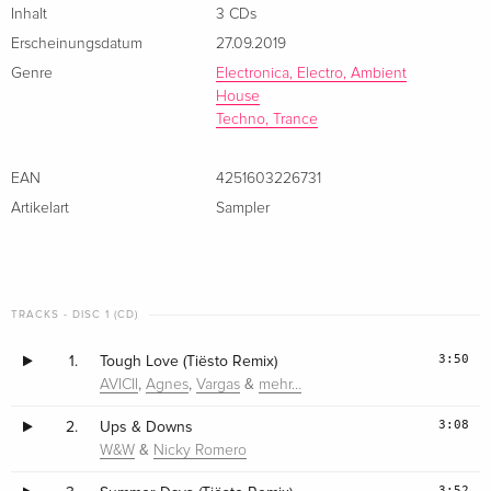
Inhalt
3 CDs
Erscheinungsdatum
27.09.2019
Genre
Electronica, Electro, Ambient
House
Techno, Trance
EAN
4251603226731
Artikelart
Sampler
TRACKS - DISC 1 (CD)
3:50
1.
Tough Love (Tiësto Remix)
,
,
&
AVICII
Agnes
Vargas
mehr…
3:08
2.
Ups & Downs
&
W&W
Nicky Romero
3:52