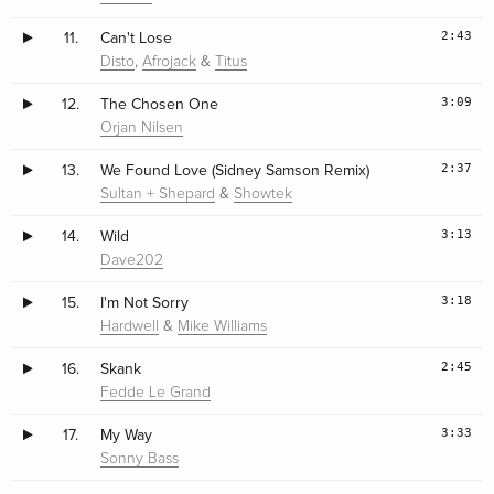
2:43
11.
Can't Lose
,
&
Disto
Afrojack
Titus
3:09
12.
The Chosen One
Orjan Nilsen
2:37
13.
We Found Love (Sidney Samson Remix)
&
Sultan + Shepard
Showtek
3:13
14.
Wild
Dave202
3:18
15.
I'm Not Sorry
&
Hardwell
Mike Williams
2:45
16.
Skank
Fedde Le Grand
3:33
17.
My Way
Sonny Bass