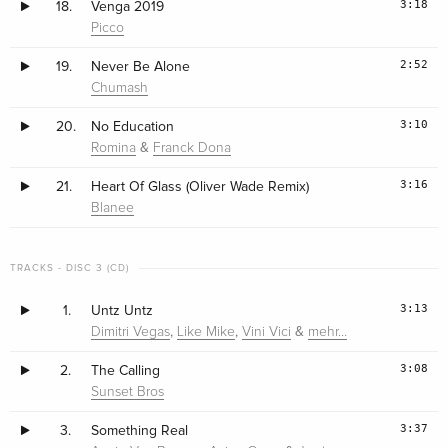
3:18
18.
Venga 2019
Picco
2:52
19.
Never Be Alone
Chumash
3:10
20.
No Education
&
Romina
Franck Dona
3:16
21.
Heart Of Glass (Oliver Wade Remix)
Blanee
TRACKS - DISC 3 (CD)
3:13
1.
Untz Untz
,
,
&
Dimitri Vegas
Like Mike
Vini Vici
mehr…
3:08
2.
The Calling
Sunset Bros
3:37
3.
Something Real