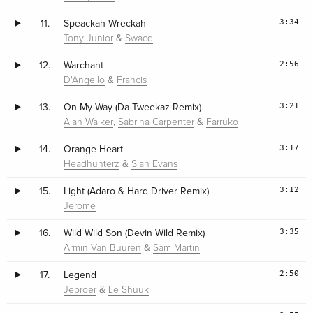
3:34
11.
Speackah Wreckah
&
Tony Junior
Swacq
2:56
12.
Warchant
&
D'Angello
Francis
3:21
13.
On My Way (Da Tweekaz Remix)
,
&
Alan Walker
Sabrina Carpenter
Farruko
3:17
14.
Orange Heart
&
Headhunterz
Sian Evans
3:12
15.
Light (Adaro & Hard Driver Remix)
Jerome
3:35
16.
Wild Wild Son (Devin Wild Remix)
&
Armin Van Buuren
Sam Martin
2:50
17.
Legend
&
Jebroer
Le Shuuk