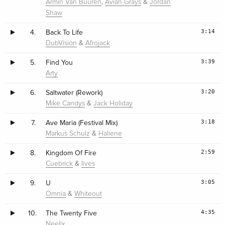
,
&
Armin Van Buuren
Avian Grays
Jordan
Shaw
3:14
4.
Back To Life
&
DubVision
Afrojack
3:39
5.
Find You
Arty
3:20
6.
Saltwater (Rework)
&
Mike Candys
Jack Holiday
3:18
7.
Ave Maria (Festival Mix)
&
Markus Schulz
Haliene
2:59
8.
Kingdom Of Fire
&
Cuebrick
Iives
3:05
9.
U
&
Omnia
Whiteout
4:35
10.
The Twenty Five
Neelix