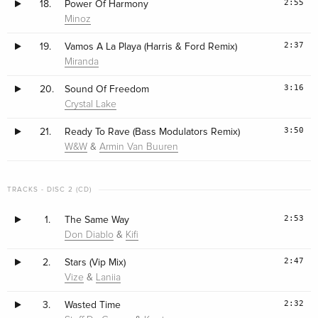
2:55
18.
Power Of Harmony
Minoz
2:37
19.
Vamos A La Playa (Harris & Ford Remix)
Miranda
3:16
20.
Sound Of Freedom
Crystal Lake
3:50
21.
Ready To Rave (Bass Modulators Remix)
&
W&W
Armin Van Buuren
TRACKS - DISC 2 (CD)
2:53
1.
The Same Way
&
Don Diablo
Kifi
2:47
2.
Stars (Vip Mix)
&
Vize
Laniia
2:32
3.
Wasted Time