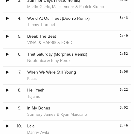
3.
Summer Days (Tiësto Remix)
,
&
Martin Garrix
Macklemore
Patrick Stump
3:43
4.
World At Our Feet (Deorro Remix)
Timmy Trumpet
2:49
5.
Break The Beat
&
VINAI
HARRIS & FORD
2:52
6.
That Saturday (Morpheus Remix)
&
Neptunica
Emy Perez
3:06
7.
When We Were Still Young
Klaas
3:22
8.
Hell Yeah
Tujamo
3:02
9.
In My Bones
&
Sunnery James
Ryan Marciano
2:46
10.
Lala
Danny Avila