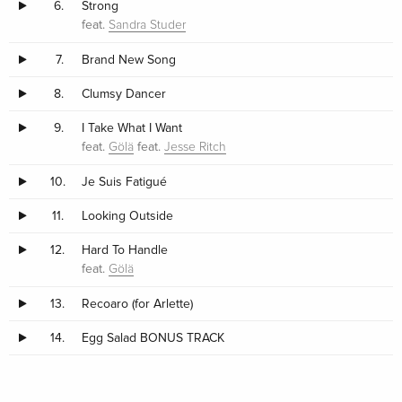
6.
Strong
feat.
Sandra Studer
7.
Brand New Song
8.
Clumsy Dancer
9.
I Take What I Want
feat.
feat.
Gölä
Jesse Ritch
10.
Je Suis Fatigué
11.
Looking Outside
12.
Hard To Handle
feat.
Gölä
13.
Recoaro (for Arlette)
14.
Egg Salad BONUS TRACK