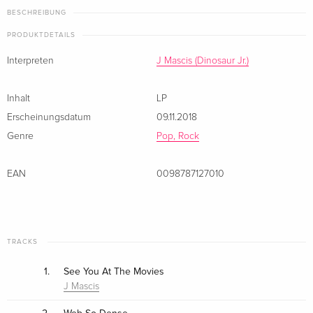
BESCHREIBUNG
PRODUKTDETAILS
Interpreten
J Mascis (Dinosaur Jr.)
Inhalt
LP
Erscheinungsdatum
09.11.2018
Genre
Pop, Rock
EAN
0098787127010
TRACKS
1.
See You At The Movies
J Mascis