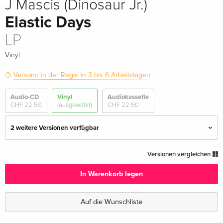
J Mascis (Dinosaur Jr.)
Elastic Days
LP
Vinyl
Versand in der Regel in 3 bis 6 Arbeitstagen
Audio-CD
Vinyl
Audiokassette
CHF 22.50
(ausgewählt)
CHF 22.50
2 weitere Versionen verfügbar
LP — (ausgewählt)
CHF 33.50
Versionen vergleichen
In Warenkorb legen
Purple Swirl, LP
vergriffen
Auf die Wunschliste
LP
vergriffen