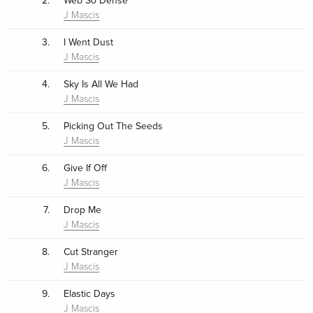
2.
Web So Dense
J Mascis
3.
I Went Dust
J Mascis
4.
Sky Is All We Had
J Mascis
5.
Picking Out The Seeds
J Mascis
6.
Give If Off
J Mascis
7.
Drop Me
J Mascis
8.
Cut Stranger
J Mascis
9.
Elastic Days
J Mascis