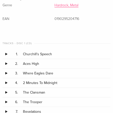
Genre
Hardrock, Metal
EAN
0190295204716
TRACKS - DISC 1 (CD)
1.
Churchill's Speech
2.
Aces High
3.
Where Eagles Dare
4.
2 Minutes To Midnight
5.
The Clansman
6.
The Trooper
7.
Revelations