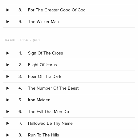
8.
For The Greater Good Of God
9.
The Wicker Man
TRACKS - DISC 2 (CD)
1.
Sign Of The Cross
2.
Flight Of Icarus
3.
Fear Of The Dark
4.
The Number Of The Beast
5.
Iron Maiden
6.
The Evil That Men Do
7.
Hallowed Be Thy Name
8.
Run To The Hills