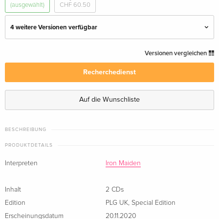
(ausgewählt)
CHF 60.50
4 weitere Versionen verfügbar
PLG UK, 2 CDs
CHF 23.50
Versionen vergleichen
Recherchedienst
Digipack, + Poster, BMG Rights, 2 CDs
CHF 22.50
· US Version
Auf die Wunschliste
Limited, BMG Rights, Deluxe Edition, 2 CDs
CHF 27.50
· US Version
BESCHREIBUNG
PLG UK, Special Edition, 2 CDs —
vergriffen
PRODUKTDETAILS
(ausgewählt)
Interpreten
Iron Maiden
Japan Edition, 2 CDs
vergriffen
· Japan Edition
Inhalt
2 CDs
Edition
PLG UK
,
Special Edition
Erscheinungsdatum
20.11.2020